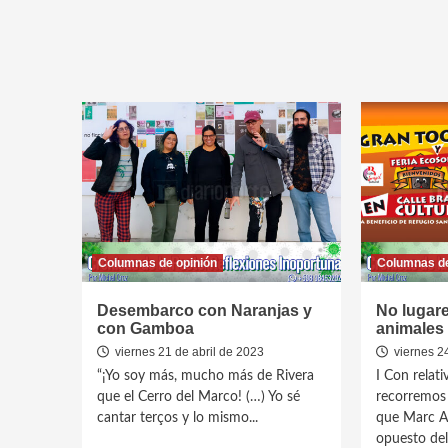
Columnas de opinión
Columnas de
Desembarco con Naranjas y
No lugare
con Gamboa
animales
viernes 21 de abril de 2023
viernes 2
“¡Yo soy más, mucho más de Rivera
I Con relati
que el Cerro del Marco! (…) Yo sé
recorremos 
cantar terços y lo mismo...
que Marc A
opuesto del 