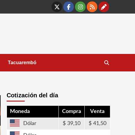
X
Facebook
Instagram
RSS
Contáct
Tacuarembó
Cotización del día
Moneda
Compra
Venta
Dólar
39,10
41,50