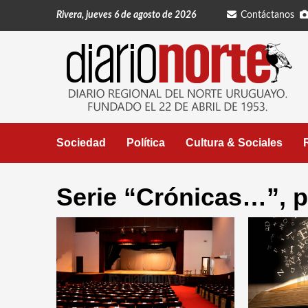
Saltar
Rivera, jueves 6 de agosto de 2026
Contáctanos
al
contenido
Sociedad
Política
Cultura & Sociales
Serie “Crónicas…”‚ p