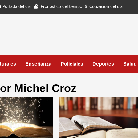
Portada del día
Pronóstico del tiempo
Cotización del día
Rurales
Enseñanza
Policiales
Deportes
Salud
or Michel Croz