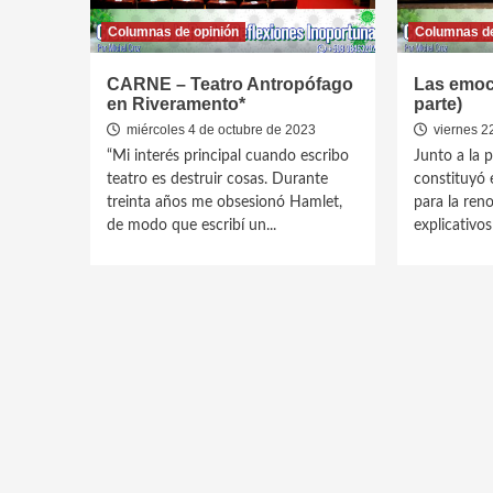
Columnas de opinión
Columnas de
CARNE – Teatro Antropófago
Las emoci
en Riveramento*
parte)
miércoles 4 de octubre de 2023
viernes 2
“Mi interés principal cuando escribo
Junto a la p
teatro es destruir cosas. Durante
constituyó e
treinta años me obsesionó Hamlet,
para la ren
de modo que escribí un...
explicativos 