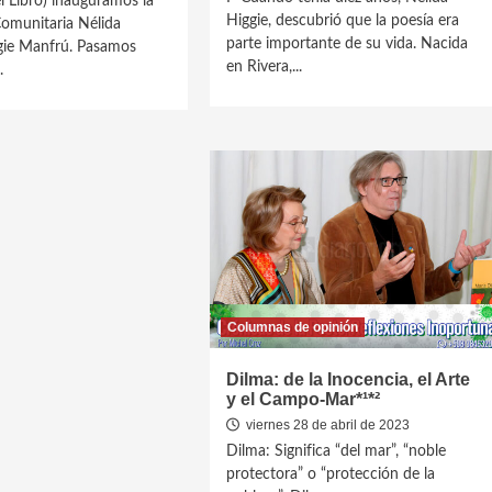
l Libro) inauguramos la
Higgie, descubrió que la poesía era
Comunitaria Nélida
parte importante de su vida. Nacida
gie Manfrú. Pasamos
en Rivera,...
.
Columnas de opinión
Dilma: de la Inocencia, el Arte
y el Campo-Mar*¹*²
viernes 28 de abril de 2023
Dilma: Significa “del mar”, “noble
protectora” o “protección de la