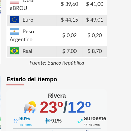
Dólar
39,60
41,00
eBROU
Euro
44,15
49,01
Peso
0,02
0,20
Argentino
Real
7,00
8,70
Fuente: Banco República
Estado del tiempo
Rivera
23º
/
12º
90%
Suroeste
91%
14.9 mm
37-74 km/h