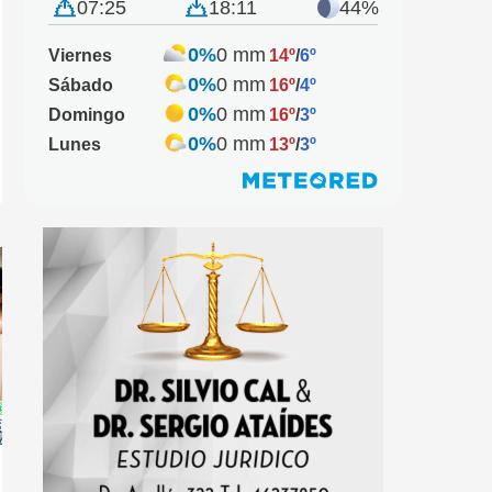
07:25
18:11
44%
0%
0 mm
Viernes
14º
/
6º
0%
0 mm
Sábado
16º
/
4º
0%
0 mm
Domingo
16º
/
3º
0%
0 mm
Lunes
13º
/
3º