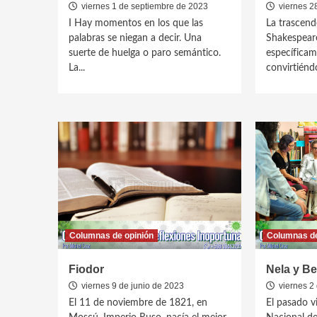
viernes 1 de septiembre de 2023
viernes 28
I Hay momentos en los que las
La trascend
palabras se niegan a decir. Una
Shakespear
suerte de huelga o paro semántico.
específicame
La...
convirtiéndo
Columnas de opinión
Columnas de
Fiodor
Nela y Be
viernes 9 de junio de 2023
viernes 2 
El 11 de noviembre de 1821, en
El pasado v