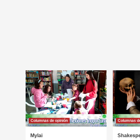
Columnas de opinión
Columnas de
Mylai
Shakespe