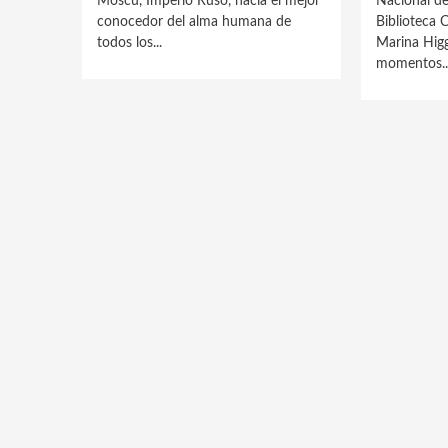
Moscú, Imperio Ruso, nacía el mejor
Nacional de
conocedor del alma humana de
Biblioteca 
todos los...
Marina Hig
momentos..