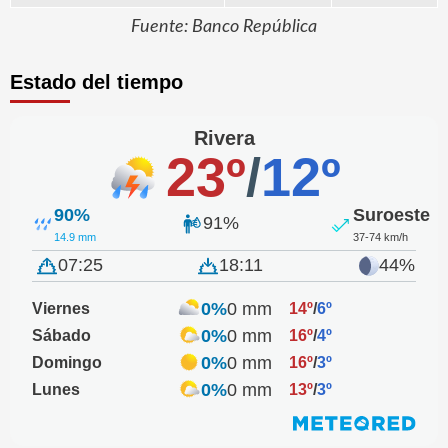
Fuente: Banco República
Estado del tiempo
Rivera
23º
/
12º
90%
Suroeste
91%
14.9 mm
37-74 km/h
07:25
18:11
44%
0%
0 mm
Viernes
14º
/
6º
0%
0 mm
Sábado
16º
/
4º
0%
0 mm
Domingo
16º
/
3º
0%
0 mm
Lunes
13º
/
3º