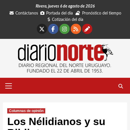
Saltar
Rivera, jueves 6 de agosto de 2026
al
Contáctanos
Portada del día
Pronóstico del tiempo
contenido
Cotización del día
X
Facebook
Instagram
RSS
Contáctano
Menú
primario
Columnas de opinión
Los Nélidianos y su