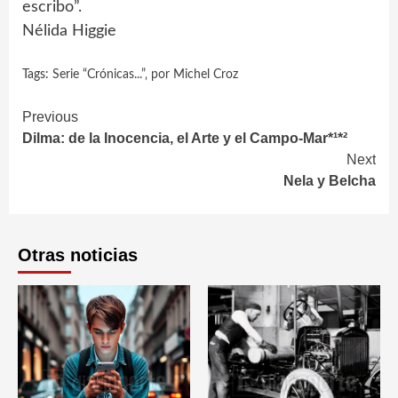
escribo”.
Nélida Higgie
Tags:
Serie “Crónicas...”‚ por Michel Croz
Continue
Previous
Dilma: de la Inocencia, el Arte y el Campo-Mar*¹*²
Reading
Next
Nela y Belcha
Otras noticias