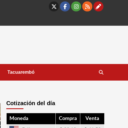
X
Facebook
Instagram
RSS
Contáct
Tacuarembó
Cotización del día
Moneda
Compra
Venta