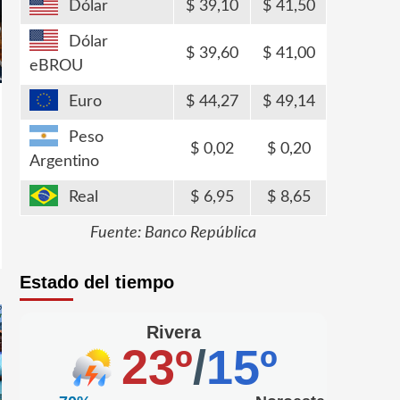
Dólar
39,10
41,50
Dólar
39,60
41,00
eBROU
Euro
44,27
49,14
Peso
0,02
0,20
Argentino
Real
6,95
8,65
Fuente: Banco República
Estado del tiempo
Rivera
23º
/
15º