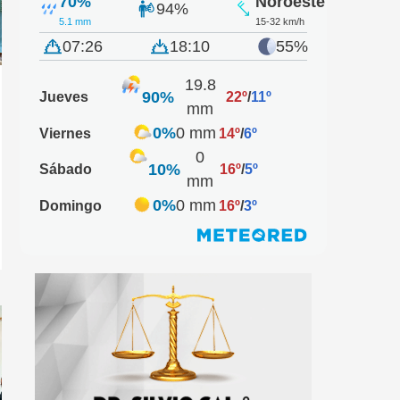
70%
Noroeste
94%
5.1 mm
15-32 km/h
07:26
18:10
55%
19.8
90%
Jueves
22º
/
11º
mm
0%
0 mm
Viernes
14º
/
6º
0
10%
Sábado
16º
/
5º
mm
0%
0 mm
Domingo
16º
/
3º