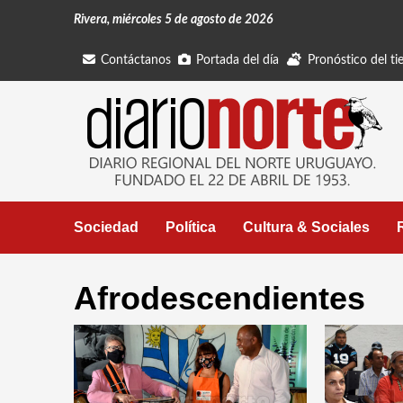
Saltar
Rivera, miércoles 5 de agosto de 2026
al
contenido
Contáctanos
Portada del día
Pronóstico del t
Sociedad
Política
Cultura & Sociales
Afrodescendientes