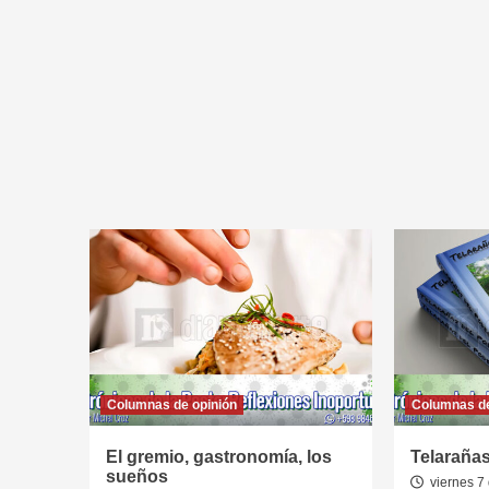
Columnas de opinión
Columnas de
El gremio, gastronomía, los
Telarañas
sueños
viernes 7