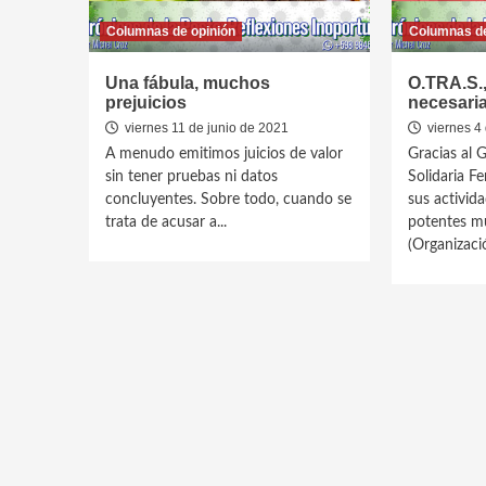
Columnas de opinión
Columnas de
Una fábula, muchos
O.TRA.S.,
prejuicios
necesaria
viernes 11 de junio de 2021
viernes 4 
A menudo emitimos juicios de valor
Gracias al
sin tener pruebas ni datos
Solidaria F
concluyentes. Sobre todo, cuando se
sus activid
trata de acusar a...
potentes mu
(Organizació