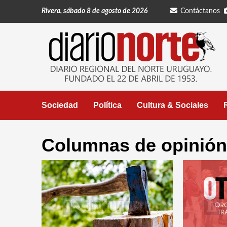
Saltar
Rivera, sábado 8 de agosto de 2026
Contáctanos
al
contenido
Sociedad
Política
Cultura & Sociales
Columnas de opinión