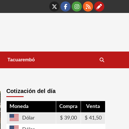
X
Facebook
Instagram
RSS
Contáct
Tacuarembó
Cotización del día
Moneda
Compra
Venta
Dólar
39,00
41,50