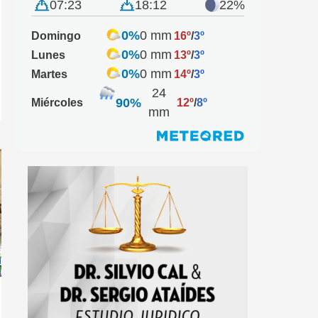
07:23
18:12
22%
0%
0 mm
Domingo
16º
/
3º
0%
0 mm
Lunes
13º
/
3º
0%
0 mm
Martes
14º
/
3º
24
90%
Miércoles
12º
/
8º
mm