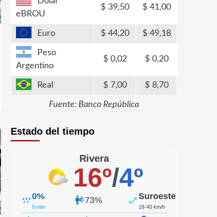
Dólar
39,50
41,00
eBROU
Euro
44,20
49,18
Peso
0,02
0,20
Argentino
Real
7,00
8,70
Fuente: Banco República
Estado del tiempo
Rivera
16º
/
4º
0%
Suroeste
73%
0 mm
18-40 km/h