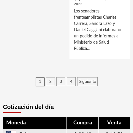
2022
Los senadores
frenteamplistas Charles
Carrera, Sandra Lazo y
Daniel Caggiani elaboraron
un pedido de informes al
Ministerio de Salud
Pública...
Paginación
2
3
4
Siguiente
1
de
entradas
Cotización del día
Moneda
Compra
Venta