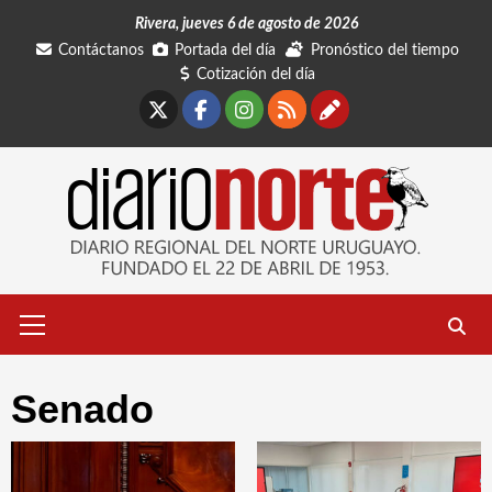
Saltar
Rivera, jueves 6 de agosto de 2026
al
Contáctanos
Portada del día
Pronóstico del tiempo
contenido
Cotización del día
X
Facebook
Instagram
RSS
Contáctano
Menú
primario
Senado