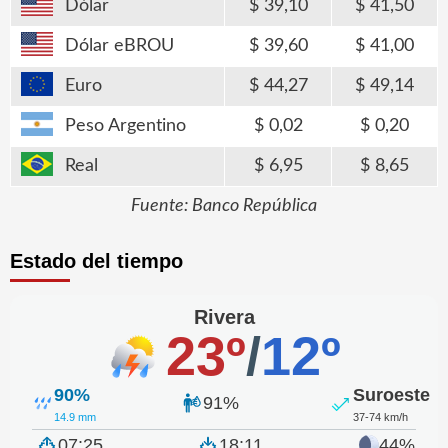
Dólar
39,10
41,50
Dólar eBROU
39,60
41,00
Euro
44,27
49,14
Peso Argentino
0,02
0,20
Real
6,95
8,65
Fuente: Banco República
Estado del tiempo
Rivera
23º
/
12º
90%
Suroeste
91%
14.9 mm
37-74 km/h
07:25
18:11
44%