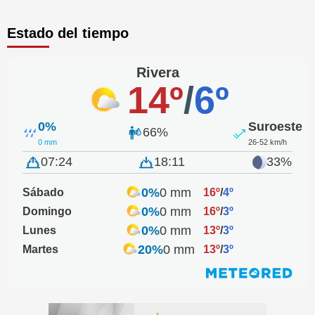
Estado del tiempo
Rivera
14º
/
6º
0%
Suroeste
66%
0 mm
26-52 km/h
07:24
18:11
33%
0%
0 mm
Sábado
16º
/
4º
0%
0 mm
Domingo
16º
/
3º
0%
0 mm
Lunes
13º
/
3º
20%
0 mm
Martes
13º
/
3º