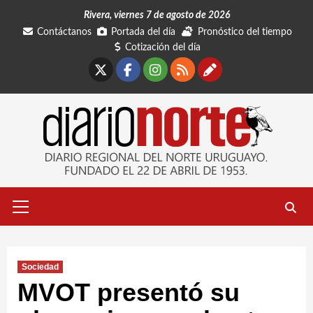
Saltar
Rivera, viernes 7 de agosto de 2026
al
Contáctanos
Portada del día
Pronóstico del tiempo
contenido
Cotización del día
X
Facebook
Instagram
RSS
Contáctano
Menú
primario
Sociedad
MVOT presentó su