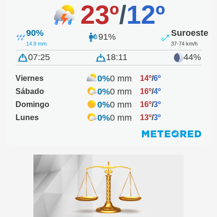
23º
/
12º
90%
Suroeste
91%
14.9 mm
37-74 km/h
07:25
18:11
44%
0%
0 mm
Viernes
14º
/
6º
0%
0 mm
Sábado
16º
/
4º
0%
0 mm
Domingo
16º
/
3º
0%
0 mm
Lunes
13º
/
3º