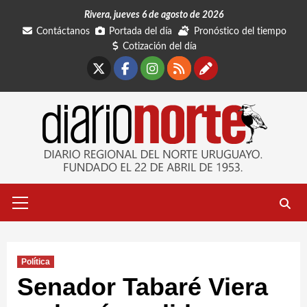
Saltar
Rivera, jueves 6 de agosto de 2026
al
Contáctanos
Portada del día
Pronóstico del tiempo
contenido
Cotización del día
X
Facebook
Instagram
RSS
Contáctano
Menú
primario
Política
Senador Tabaré Viera