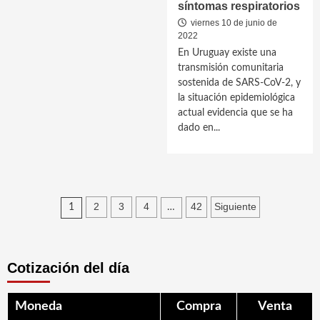
síntomas respiratorios
viernes 10 de junio de
2022
En Uruguay existe una
transmisión comunitaria
sostenida de SARS-CoV-2, y
la situación epidemiológica
actual evidencia que se ha
dado en...
Paginación
2
3
4
42
Siguiente
1
…
de
entradas
Cotización del día
Moneda
Compra
Venta