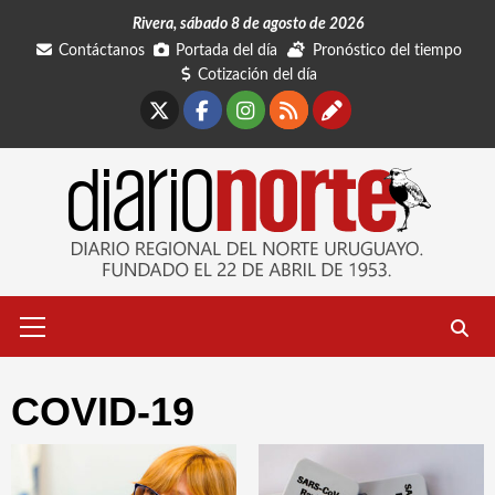
Saltar
Rivera, sábado 8 de agosto de 2026
al
Contáctanos
Portada del día
Pronóstico del tiempo
contenido
Cotización del día
X
Facebook
Instagram
RSS
Contáctano
Menú
primario
COVID-19