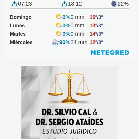
07:23
18:12
22%
0%
0 mm
Domingo
16º
/
3º
0%
0 mm
Lunes
13º
/
3º
0%
0 mm
Martes
14º
/
3º
90%
24 mm
Miércoles
12º
/
8º