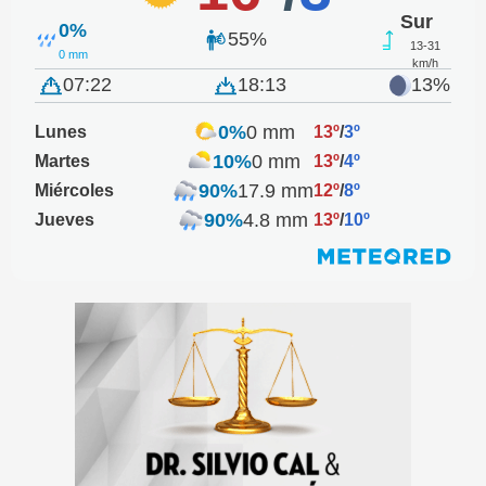
Sur
0%
55%
13-31
0 mm
km/h
07:22
18:13
13%
0%
0 mm
Lunes
13º
/
3º
10%
0 mm
Martes
13º
/
4º
90%
17.9 mm
Miércoles
12º
/
8º
90%
4.8 mm
Jueves
13º
/
10º