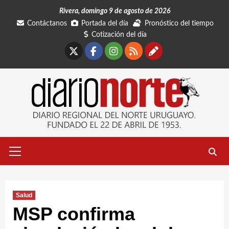
Saltar
Rivera, domingo 9 de agosto de 2026
al
Contáctanos
Portada del día
Pronóstico del tiempo
contenido
Cotización del día
X
Facebook
Instagram
RSS
Contáctano
Menú
primario
Salud
MSP confirma