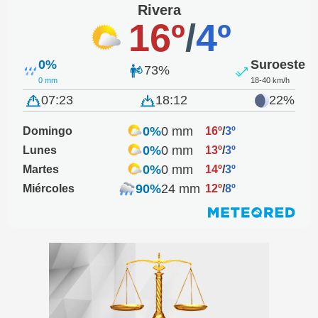
Rivera
16º
/
4º
0%
Suroeste
73%
0 mm
18-40 km/h
07:23
18:12
22%
0%
0 mm
Domingo
16º
/
3º
0%
0 mm
Lunes
13º
/
3º
0%
0 mm
Martes
14º
/
3º
90%
24 mm
Miércoles
12º
/
8º