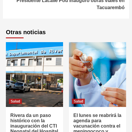
Presidente Lacalle Pou inauguró obras viales en
Tacuarembó
Otras noticias
Salud
Salud
Rivera da un paso
El lunes se reabrirá la
histórico con la
agenda para
inauguración del CTI
vacunación contra el
Neonatal del Hospital
meningococo y