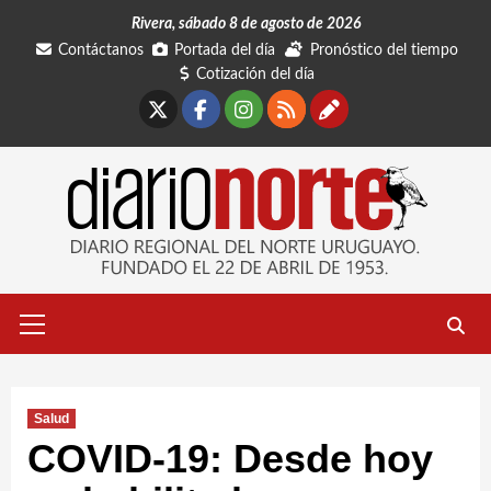
Saltar
Rivera, sábado 8 de agosto de 2026
al
Contáctanos
Portada del día
Pronóstico del tiempo
contenido
Cotización del día
X
Facebook
Instagram
RSS
Contáctano
Menú
primario
Salud
COVID-19: Desde hoy