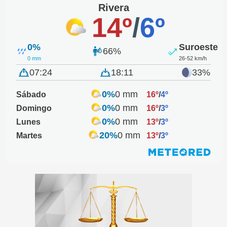
Rivera
14º
/
6º
0%
Suroeste
66%
0 mm
26-52 km/h
07:24
18:11
33%
0%
0 mm
Sábado
16º
/
4º
0%
0 mm
Domingo
16º
/
3º
0%
0 mm
Lunes
13º
/
3º
20%
0 mm
Martes
13º
/
3º