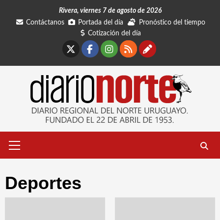
Saltar
Rivera, viernes 7 de agosto de 2026
al
Contáctanos
Portada del día
Pronóstico del tiempo
contenido
Cotización del día
X
Facebook
Instagram
RSS
Contáctano
Menú
primario
Deportes