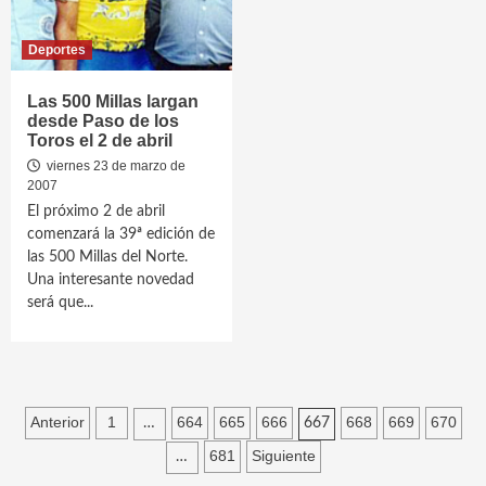
Deportes
Las 500 Millas largan
desde Paso de los
Toros el 2 de abril
viernes 23 de marzo de
2007
El próximo 2 de abril
comenzará la 39ª edición de
las 500 Millas del Norte.
Una interesante novedad
será que...
Paginación
Anterior
1
664
665
666
668
669
670
…
667
de
681
Siguiente
…