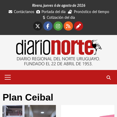
Saltar
Rivera, jueves 6 de agosto de 2026
al
Contáctanos
Portada del día
Pronóstico del tiempo
contenido
Cotización del día
X
Facebook
Instagram
RSS
Contáctano
Menú
primario
Plan Ceibal