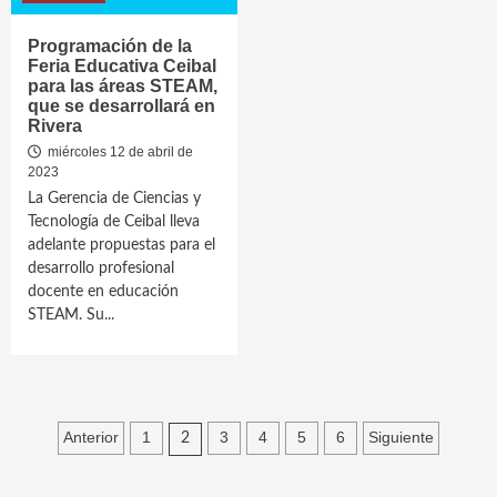
Programación de la
Feria Educativa Ceibal
para las áreas STEAM,
que se desarrollará en
Rivera
miércoles 12 de abril de
2023
La Gerencia de Ciencias y
Tecnología de Ceibal lleva
adelante propuestas para el
desarrollo profesional
docente en educación
STEAM. Su...
Paginación
Anterior
1
3
4
5
6
Siguiente
2
de