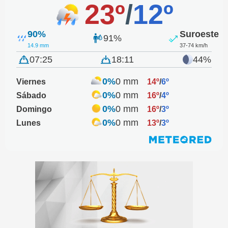
23º
/
12º
90%
Suroeste
91%
14.9 mm
37-74 km/h
07:25
18:11
44%
0%
0 mm
Viernes
14º
/
6º
0%
0 mm
Sábado
16º
/
4º
0%
0 mm
Domingo
16º
/
3º
0%
0 mm
Lunes
13º
/
3º