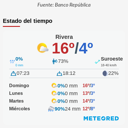
Fuente: Banco República
Estado del tiempo
Rivera
16º
/
4º
0%
Suroeste
73%
0 mm
18-40 km/h
07:23
18:12
22%
0%
0 mm
Domingo
16º
/
3º
0%
0 mm
Lunes
13º
/
3º
0%
0 mm
Martes
14º
/
3º
90%
24 mm
Miércoles
12º
/
8º