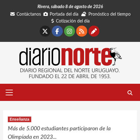
Saltar
Rivera, sábado 8 de agosto de 2026
al
Contáctanos
Portada del día
Pronóstico del tiempo
contenido
Cotización del día
X
Facebook
Instagram
RSS
Contáctano
Menú
primario
Enseñanza
Más de 5.000 estudiantes participaron de la
Olimpíada en 2023...