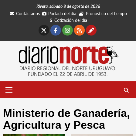
Saltar
Rivera, sábado 8 de agosto de 2026
al
Contáctanos
Portada del día
Pronóstico del tiempo
contenido
Cotización del día
X
Facebook
Instagram
RSS
Contáctano
Menú
primario
Ministerio de Ganadería‚
Agricultura y Pesca