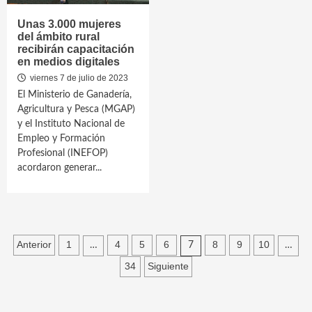
Unas 3.000 mujeres
del ámbito rural
recibirán capacitación
en medios digitales
viernes 7 de julio de 2023
El Ministerio de Ganadería,
Agricultura y Pesca (MGAP)
y el Instituto Nacional de
Empleo y Formación
Profesional (INEFOP)
acordaron generar...
Paginación
Anterior
1
4
5
6
8
9
10
…
7
…
de
34
Siguiente
entradas