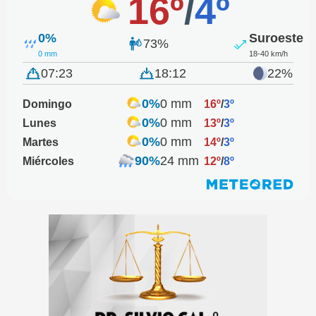
16º
/
4º
0%
Suroeste
73%
0 mm
18-40 km/h
07:23
18:12
22%
0%
0 mm
Domingo
16º
/
3º
0%
0 mm
Lunes
13º
/
3º
0%
0 mm
Martes
14º
/
3º
90%
24 mm
Miércoles
12º
/
8º