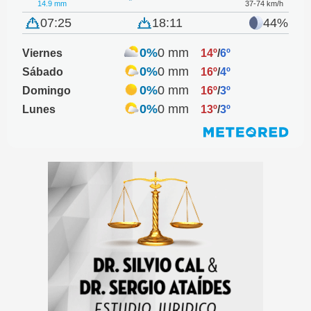
14.9 mm
37-74 km/h
07:25
18:11
44%
0%
0 mm
Viernes
14º
/
6º
0%
0 mm
Sábado
16º
/
4º
0%
0 mm
Domingo
16º
/
3º
0%
0 mm
Lunes
13º
/
3º