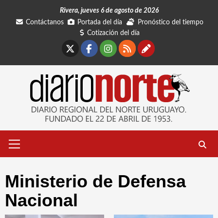
Saltar
Rivera, jueves 6 de agosto de 2026
al
Contáctanos
Portada del día
Pronóstico del tiempo
contenido
Cotización del día
X
Facebook
Instagram
RSS
Contáctano
Menú
primario
Ministerio de Defensa
Nacional