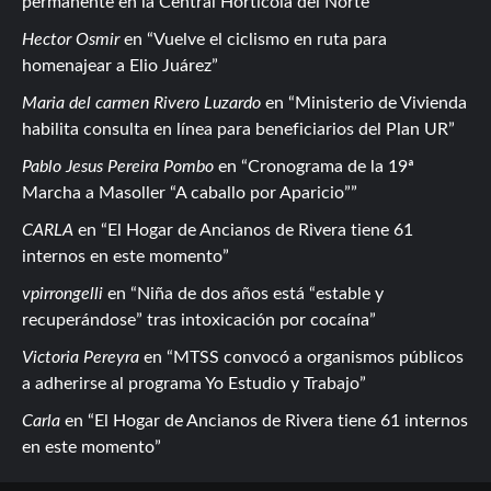
permanente en la Central Hortícola del Norte
Hector Osmir
en
Vuelve el ciclismo en ruta para
homenajear a Elio Juárez
Maria del carmen Rivero Luzardo
en
Ministerio de Vivienda
habilita consulta en línea para beneficiarios del Plan UR
Pablo Jesus Pereira Pombo
en
Cronograma de la 19ª
Marcha a Masoller “A caballo por Aparicio”
CARLA
en
El Hogar de Ancianos de Rivera tiene 61
internos en este momento
vpirrongelli
en
Niña de dos años está “estable y
recuperándose” tras intoxicación por cocaína
Victoria Pereyra
en
MTSS convocó a organismos públicos
a adherirse al programa Yo Estudio y Trabajo
Carla
en
El Hogar de Ancianos de Rivera tiene 61 internos
en este momento