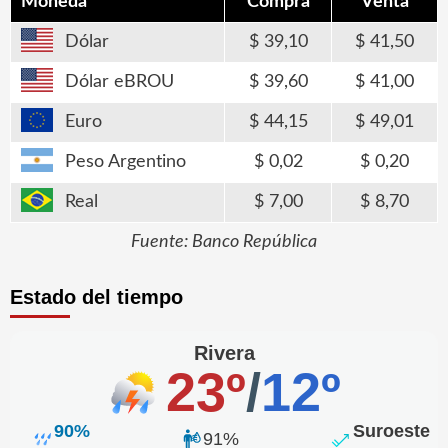
Moneda
Compra
Venta
Dólar
39,10
41,50
Dólar eBROU
39,60
41,00
Euro
44,15
49,01
Peso Argentino
0,02
0,20
Real
7,00
8,70
Fuente: Banco República
Estado del tiempo
Rivera
23º
/
12º
90%
Suroeste
91%