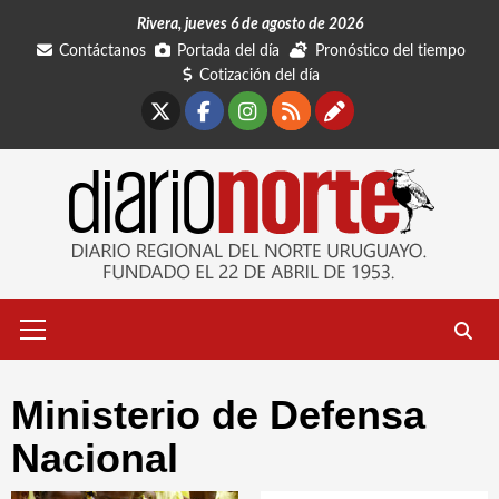
Saltar
Rivera, jueves 6 de agosto de 2026
al
Contáctanos
Portada del día
Pronóstico del tiempo
contenido
Cotización del día
X
Facebook
Instagram
RSS
Contáctano
Menú
primario
Ministerio de Defensa
Nacional