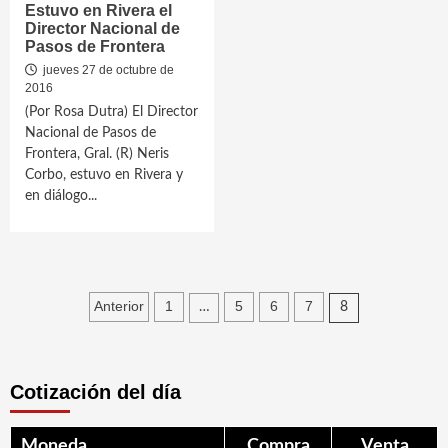
Estuvo en Rivera el
Director Nacional de
Pasos de Frontera
jueves 27 de octubre de
2016
(Por Rosa Dutra) El Director
Nacional de Pasos de
Frontera, Gral. (R) Neris
Corbo, estuvo en Rivera y
en diálogo...
Paginación
Anterior
1
5
6
7
…
8
de
entradas
Cotización del día
Moneda
Compra
Venta