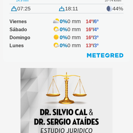
14.9 mm
37-74 km/h
07:25
18:11
44%
0%
0 mm
Viernes
14º
/
6º
0%
0 mm
Sábado
16º
/
4º
0%
0 mm
Domingo
16º
/
3º
0%
0 mm
Lunes
13º
/
3º