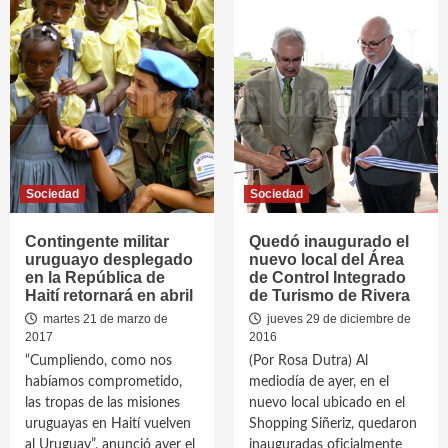
Sociedad
Sociedad
Contingente militar
Quedó inaugurado el
uruguayo desplegado
nuevo local del Área
en la República de
de Control Integrado
Haití retornará en abril
de Turismo de Rivera
martes 21 de marzo de
jueves 29 de diciembre de
2017
2016
“Cumpliendo, como nos
(Por Rosa Dutra) Al
habíamos comprometido,
mediodía de ayer, en el
las tropas de las misiones
nuevo local ubicado en el
uruguayas en Haití vuelven
Shopping Siñeriz, quedaron
al Uruguay”, anunció ayer el
inauguradas oficialmente