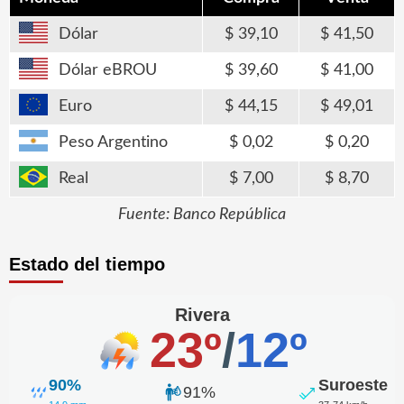
Dólar
39,10
41,50
Dólar eBROU
39,60
41,00
Euro
44,15
49,01
Peso Argentino
0,02
0,20
Real
7,00
8,70
Fuente: Banco República
Estado del tiempo
Rivera
23º
/
12º
90%
Suroeste
91%