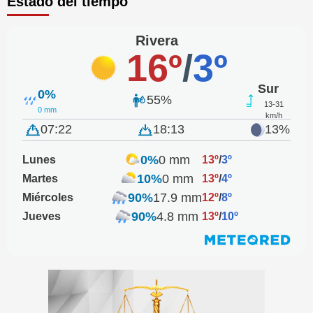
Estado del tiempo
Rivera
16º
/
3º
Sur
0%
55%
13-31
0 mm
km/h
07:22
18:13
13%
0%
0 mm
Lunes
13º
/
3º
10%
0 mm
Martes
13º
/
4º
90%
17.9 mm
Miércoles
12º
/
8º
90%
4.8 mm
Jueves
13º
/
10º