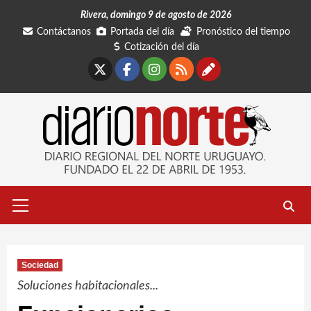
Saltar
Rivera, domingo 9 de agosto de 2026
al
Contáctanos
Portada del día
Pronóstico del tiempo
contenido
Cotización del día
X
Facebook
Instagram
RSS
Contáctano
Menú
primario
Sociedad
Soluciones habitacionales...