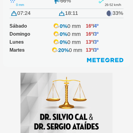
66%
0 mm
26-52 km/h
07:24
18:11
33%
0%
0 mm
Sábado
16º
/
4º
0%
0 mm
Domingo
16º
/
3º
0%
0 mm
Lunes
13º
/
3º
20%
0 mm
Martes
13º
/
3º