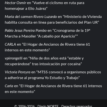
Hector Osmir
en
Vuelve el ciclismo en ruta para
homenajear a Elio Juárez
Maria del carmen Rivero Luzardo
en
Ministerio de Vivienda
habilita consulta en línea para beneficiarios del Plan UR
Pablo Jesus Pereira Pombo
en
Cronograma de la 19ª
Marcha a Masoller “A caballo por Aparicio”
CARLA
en
El Hogar de Ancianos de Rivera tiene 61
internos en este momento
vpirrongelli
en
Niña de dos años está “estable y
recuperándose” tras intoxicación por cocaína
Victoria Pereyra
en
MTSS convocó a organismos públicos
a adherirse al programa Yo Estudio y Trabajo
Carla
en
El Hogar de Ancianos de Rivera tiene 61 internos
en este momento
© 2006-2026
Diario NORTE
Derechos reservados.