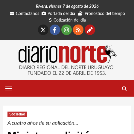
Saltar
Rivera, viernes 7 de agosto de 2026
al
Contáctanos
Portada del día
Pronóstico del tiempo
contenido
Cotización del día
X
Facebook
Instagram
RSS
Contáctano
Menú
primario
Sociedad
A cuatro años de su aplicación...