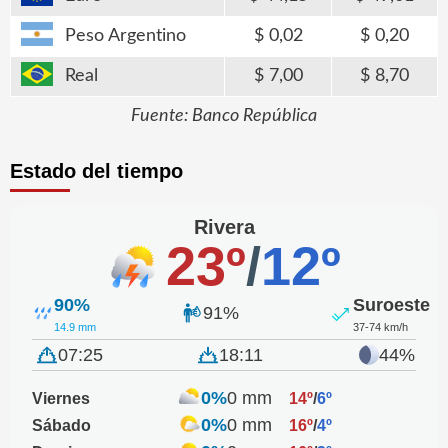
Peso Argentino
0,02
0,20
Real
7,00
8,70
Fuente: Banco República
Estado del tiempo
Rivera
23º
/
12º
90%
Suroeste
91%
14.9 mm
37-74 km/h
07:25
18:11
44%
0%
0 mm
Viernes
14º
/
6º
0%
0 mm
Sábado
16º
/
4º