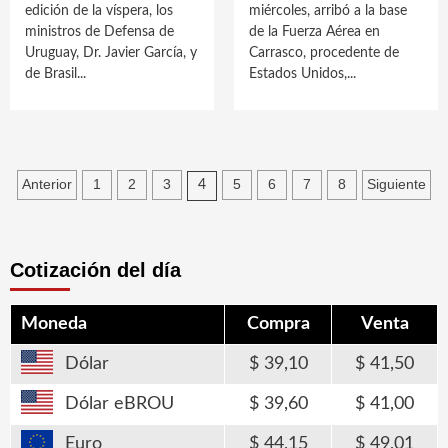
edición de la víspera, los
miércoles, arribó a la base
ministros de Defensa de
de la Fuerza Aérea en
Uruguay, Dr. Javier García, y
Carrasco, procedente de
de Brasil...
Estados Unidos,...
Paginación
Anterior
1
2
3
5
6
7
8
Siguiente
4
de
entradas
Cotización del día
Moneda
Compra
Venta
Dólar
39,10
41,50
Dólar eBROU
39,60
41,00
Euro
44,15
49,01