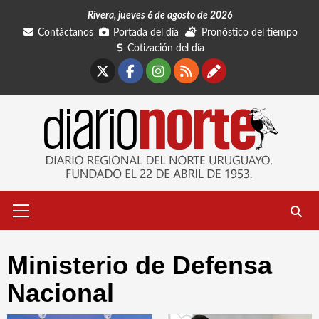
Saltar
Rivera, jueves 6 de agosto de 2026
al
Contáctanos
Portada del día
Pronóstico del tiempo
contenido
Cotización del día
X
Facebook
Instagram
RSS
Contáctano
Menú
primario
Ministerio de Defensa
Nacional