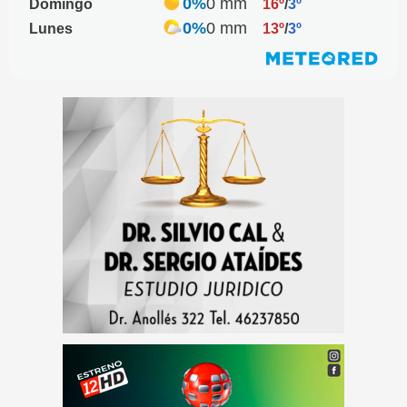
0%
0 mm
Domingo
16º
/
3º
0%
0 mm
Lunes
13º
/
3º