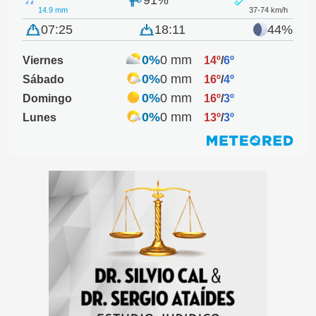
14.9 mm
37-74 km/h
07:25
18:11
44%
0%
0 mm
Viernes
14º
/
6º
0%
0 mm
Sábado
16º
/
4º
0%
0 mm
Domingo
16º
/
3º
0%
0 mm
Lunes
13º
/
3º