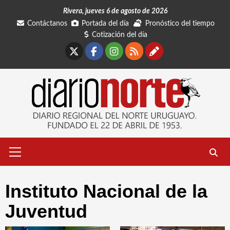
Saltar
Rivera, jueves 6 de agosto de 2026
al
Contáctanos
Portada del día
Pronóstico del tiempo
contenido
Cotización del día
X
Facebook
Instagram
RSS
Contáctano
Menú
primario
Instituto Nacional de la
Juventud