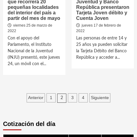
que recorrerá 20
Juventud y Banco
pequeñas localidades
República presentaron
del interior del país a
Tarjeta Joven débito y
partir del mes de mayo
Cuenta Joven
viernes 25 de marzo de
jueves 17 de febrero de
2022
2022
Con el apoyo del
Las personas de entre 14 y
Parlamento, el Instituto
25 años ya pueden solicitar
Nacional de la Juventud
la Tarjeta Débito del Banco
(INJU) presentó, este jueves
República y acceder a...
24, un móvil con el...
Paginación
Anterior
1
3
4
Siguiente
2
de
entradas
Cotización del día