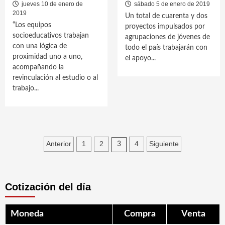
jueves 10 de enero de
sábado 5 de enero de 2019
2019
Un total de cuarenta y dos
“Los equipos
proyectos impulsados por
socioeducativos trabajan
agrupaciones de jóvenes de
con una lógica de
todo el país trabajarán con
proximidad uno a uno,
el apoyo...
acompañando la
revinculación al estudio o al
trabajo...
Paginación
Anterior
1
2
4
Siguiente
3
de
entradas
Cotización del día
Moneda
Compra
Venta