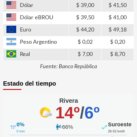
Dólar
39,00
41,50
Dólar eBROU
39,50
41,00
Euro
44,20
49,18
Peso Argentino
0,02
0,20
Real
7,00
8,70
Fuente: Banco República
Estado del tiempo
Rivera
14º
/
6º
0%
Suroeste
66%
0 mm
26-52 km/h