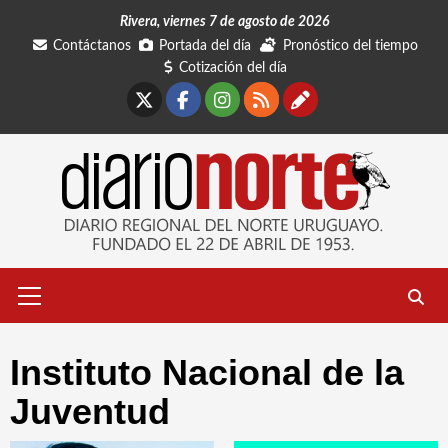
Saltar
Rivera, viernes 7 de agosto de 2026
al
Contáctanos
Portada del día
Pronóstico del tiempo
contenido
Cotización del día
X
Facebook
Instagram
RSS
Contáctano
Menú
primario
Instituto Nacional de la
Juventud