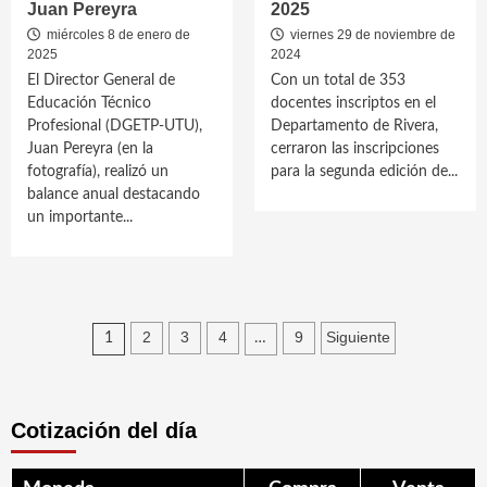
Juan Pereyra
2025
miércoles 8 de enero de
viernes 29 de noviembre de
2025
2024
El Director General de
Con un total de 353
Educación Técnico
docentes inscriptos en el
Profesional (DGETP-UTU),
Departamento de Rivera,
Juan Pereyra (en la
cerraron las inscripciones
fotografía), realizó un
para la segunda edición de...
balance anual destacando
un importante...
Paginación
2
3
4
9
Siguiente
1
…
de
entradas
Cotización del día