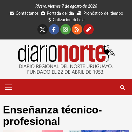
Saltar
Rivera, viernes 7 de agosto de 2026
al
Contáctanos
Portada del día
Pronóstico del tiempo
contenido
Cotización del día
X
Facebook
Instagram
RSS
Contáctano
Menú
primario
Enseñanza técnico-
profesional