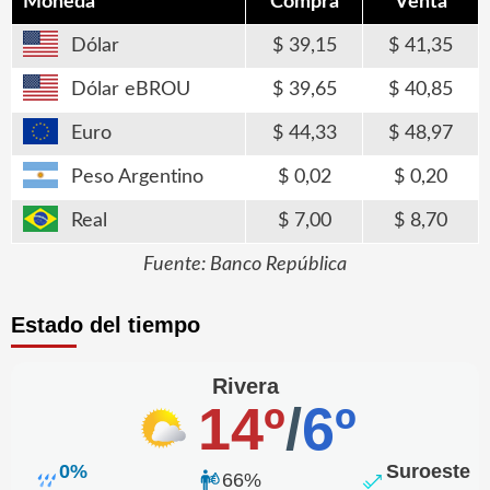
Moneda
Compra
Venta
Dólar
39,15
41,35
Dólar eBROU
39,65
40,85
Euro
44,33
48,97
Peso Argentino
0,02
0,20
Real
7,00
8,70
Fuente: Banco República
Estado del tiempo
Rivera
14º
/
6º
0%
Suroeste
66%