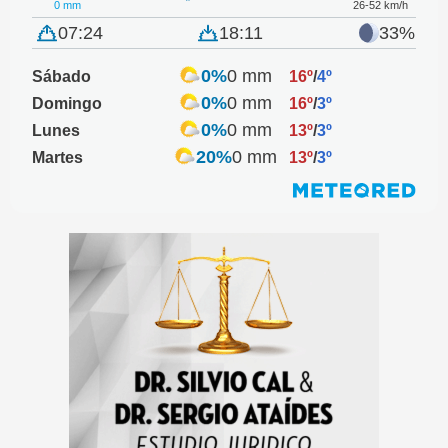
0 mm
26-52 km/h
07:24
18:11
33%
0%
0 mm
Sábado
16º
/
4º
0%
0 mm
Domingo
16º
/
3º
0%
0 mm
Lunes
13º
/
3º
20%
0 mm
Martes
13º
/
3º