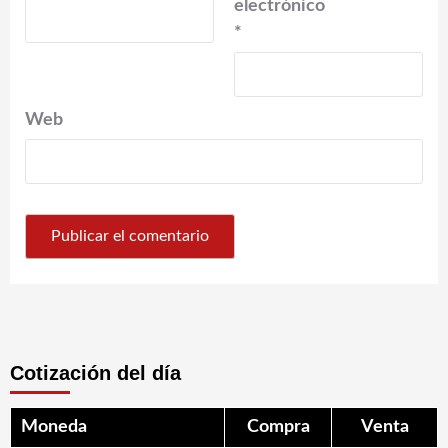
electrónico
*
Web
Cotización del día
Moneda
Compra
Venta