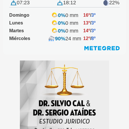
07:23
18:12
22%
0%
0 mm
Domingo
16º
/
3º
0%
0 mm
Lunes
13º
/
3º
0%
0 mm
Martes
14º
/
3º
90%
24 mm
Miércoles
12º
/
8º