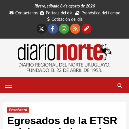
Saltar
Rivera, sábado 8 de agosto de 2026
al
Contáctanos
Portada del día
Pronóstico del tiempo
contenido
Cotización del día
X
Facebook
Instagram
RSS
Contáctano
Menú
primario
Enseñanza
Egresados de la ETSR