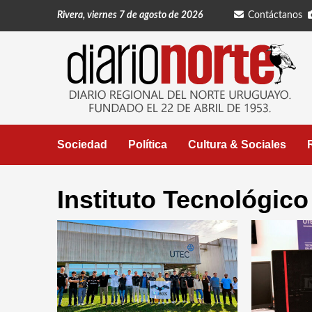
Saltar
Rivera, viernes 7 de agosto de 2026
Contáctanos
al
contenido
Sociedad
Política
Cultura & Sociales
Instituto Tecnológic