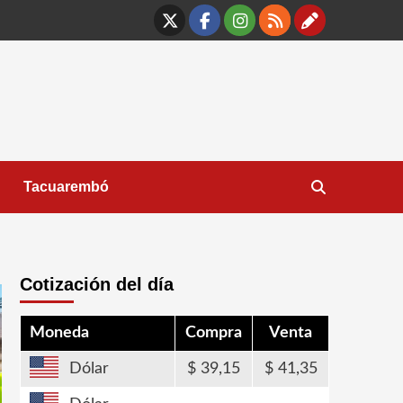
X
Facebook
Instagram
RSS
Contáct
Tacuarembó
Cotización del día
Moneda
Compra
Venta
Dólar
39,15
41,35