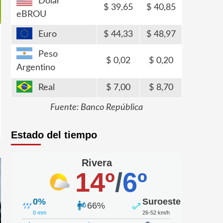
Dólar
39,65
40,85
eBROU
Euro
44,33
48,97
Peso
0,02
0,20
Argentino
Real
7,00
8,70
Fuente: Banco República
Estado del tiempo
Rivera
14º
/
6º
0%
Suroeste
66%
0 mm
26-52 km/h