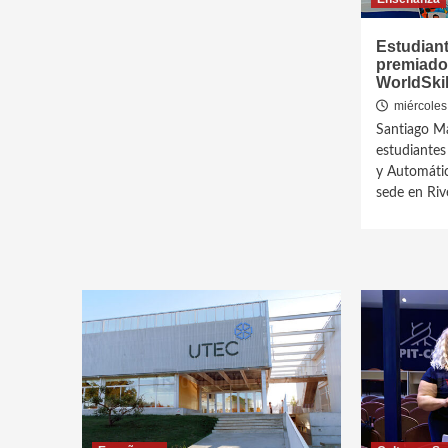
Estudian
premiado
WorldSkil
miércoles
Santiago M
estudiantes
y Automáti
sede en Rive