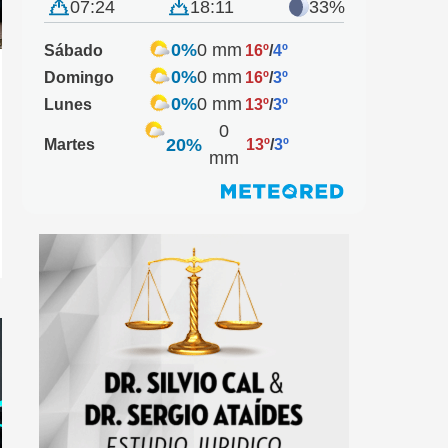
07:24
18:11
33%
0%
0 mm
Sábado
16º
/
4º
0%
0 mm
Domingo
16º
/
3º
0%
0 mm
Lunes
13º
/
3º
0
20%
Martes
13º
/
3º
mm