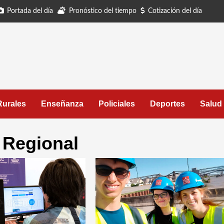
Portada del día
Pronóstico del tiempo
Cotización del día
Rurales
Enseñanza
Policiales
Deportes
Salud
o Regional