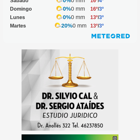
0%
0 mm
Sábado
16º
/
4º
0%
0 mm
Domingo
16º
/
3º
0%
0 mm
Lunes
13º
/
3º
20%
0 mm
Martes
13º
/
3º