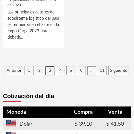
de 2023
Los principales actores del
ecosistema logístico del país
se reunieron en el Este en la
Expo Carga 2023 para
debatir...
Paginación
Anterior
1
2
4
5
6
11
Siguiente
3
…
de
entradas
Cotización del día
Moneda
Compra
Venta
Dólar
39,10
41,50