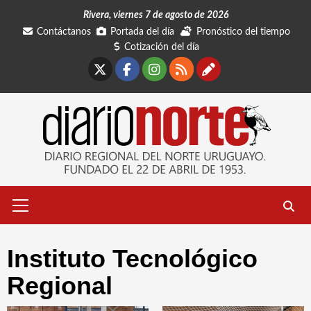
Saltar
Rivera, viernes 7 de agosto de 2026
al
Contáctanos
Portada del día
Pronóstico del tiempo
contenido
Cotización del día
X
Facebook
Instagram
RSS
Contáctano
Menú
primario
Instituto Tecnológico
Regional