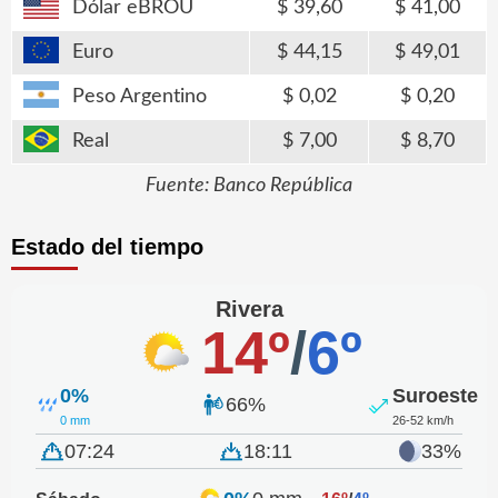
Dólar eBROU
39,60
41,00
Euro
44,15
49,01
Peso Argentino
0,02
0,20
Real
7,00
8,70
Fuente: Banco República
Estado del tiempo
Rivera
14º
/
6º
0%
Suroeste
66%
0 mm
26-52 km/h
07:24
18:11
33%