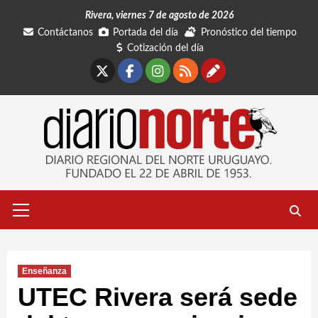
Saltar
Rivera, viernes 7 de agosto de 2026
al
Contáctanos
Portada del día
Pronóstico del tiempo
contenido
Cotización del día
X
Facebook
Instagram
RSS
Contáctano
Menú
primario
Enseñanza
UTEC Rivera será sede