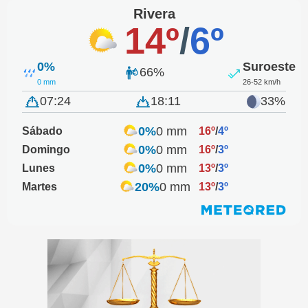
Rivera
14º
/
6º
0%
Suroeste
66%
0 mm
26-52 km/h
07:24
18:11
33%
0%
0 mm
Sábado
16º
/
4º
0%
0 mm
Domingo
16º
/
3º
0%
0 mm
Lunes
13º
/
3º
20%
0 mm
Martes
13º
/
3º