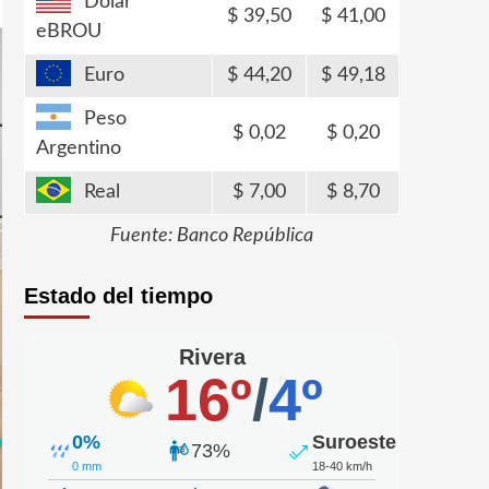
Dólar
39,50
41,00
eBROU
Euro
44,20
49,18
Peso
0,02
0,20
Argentino
Real
7,00
8,70
Fuente: Banco República
Estado del tiempo
Rivera
16º
/
4º
0%
Suroeste
73%
0 mm
18-40 km/h