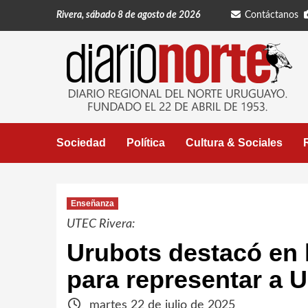
Saltar
Rivera, sábado 8 de agosto de 2026
Contáctanos
al
contenido
Sociedad
Política
Cultura & Sociales
Enseñanza
UTEC Rivera:
Urubots destacó en 
para representar a 
martes 22 de julio de 2025