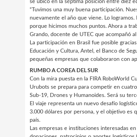
se ubicó en la séptima posición entre diez e
“Tuvimos una muy buena participación. Nuestr
nuevamente el año que viene. Lo logramos.
porque hicimos muchos puntos. Ahora a trab
Grando, docente de UTEC que acompañó al
La participación en Brasil fue posible gracia
Educación y Cultura, Antel, el Banco de Segu
pequeñas empresas que colaboraron con apor
RUMBO A COREA DEL SUR
Con la mira puesta en la FIRA RoboWorld Cu
Urubots se prepara para competir en cuatr
Sub-19, Drones y Humanoides. Será su terce
El viaje representa un nuevo desafío logíst
3.000 dólares por persona, y el objetivo es 
país.
Las empresas e instituciones interesadas e
donaciones, patrocinios o aportes logísticos