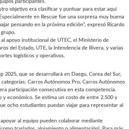
quipos participantes.
o objetivo era clasificar y puntuar para estar aquí
 Especialmente en Rescue fue una sorpresa muy buena
ajar pensando en la próxima edición”, expresó Ricardo
 grupo.
s al apoyo institucional de UTEC, el Ministerio de
ros del Estado, UTE, la Intendencia de Rivera, y varias
tes logísticos y operativos.
p 2025, que se desarrollará en Daegu, Corea del Sur,
o categorías: Carros Autónomos Pro, Carros Autónomos
ra participación consecutiva en esta competencia.
ico y económico. Se estima un costo de entre 2.500 y
que ocho estudiantes puedan viajar para representar al
n apoyar al equipo pueden colaborar mediante
 (como traslados, alojamiento o alimentación). Para más