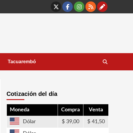
X
Facebook
Instagram
RSS
Contáct
Tacuarembó
Cotización del día
Moneda
Compra
Venta
Dólar
39,00
41,50