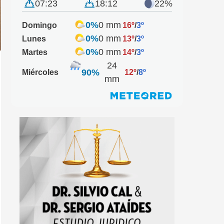
07:23
18:12
22%
0%
0 mm
Domingo
16º
/
3º
0%
0 mm
Lunes
13º
/
3º
0%
0 mm
Martes
14º
/
3º
24
90%
Miércoles
12º
/
8º
mm