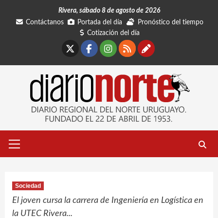
Saltar
Rivera, sábado 8 de agosto de 2026
al
Contáctanos
Portada del día
Pronóstico del tiempo
contenido
Cotización del día
X
Facebook
Instagram
RSS
Contáctano
Menú
primario
Sociedad
El joven cursa la carrera de Ingeniería en Logística en
la UTEC Rivera...