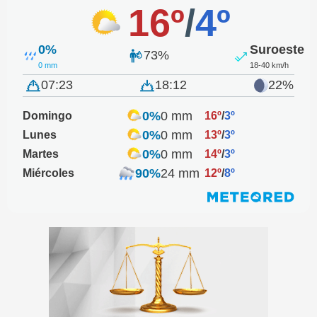
16º
/
4º
0%
Suroeste
73%
0 mm
18-40 km/h
07:23
18:12
22%
0%
0 mm
Domingo
16º
/
3º
0%
0 mm
Lunes
13º
/
3º
0%
0 mm
Martes
14º
/
3º
90%
24 mm
Miércoles
12º
/
8º