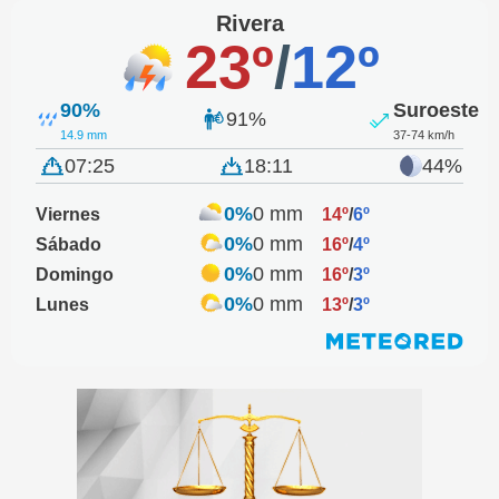
Rivera
23º
/
12º
90%
Suroeste
91%
14.9 mm
37-74 km/h
07:25
18:11
44%
0%
0 mm
Viernes
14º
/
6º
0%
0 mm
Sábado
16º
/
4º
0%
0 mm
Domingo
16º
/
3º
0%
0 mm
Lunes
13º
/
3º