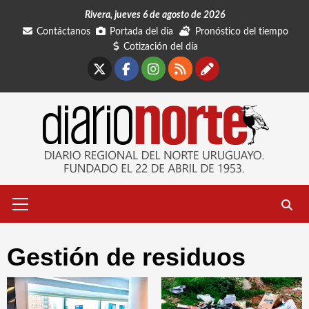
Saltar
Rivera, jueves 6 de agosto de 2026
al
Contáctanos
Portada del día
Pronóstico del tiempo
contenido
Cotización del día
X
Facebook
Instagram
RSS
Contáctano
Menú
primario
Gestión de residuos