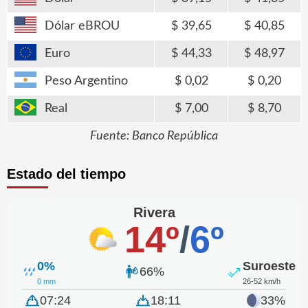
Dólar eBROU
39,65
40,85
Euro
44,33
48,97
Peso Argentino
0,02
0,20
Real
7,00
8,70
Fuente: Banco República
Estado del tiempo
Rivera
14º
/
6º
0%
Suroeste
66%
0 mm
26-52 km/h
07:24
18:11
33%