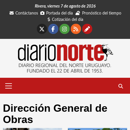
Saltar
Rivera, viernes 7 de agosto de 2026
al
Contáctanos
Portada del día
Pronóstico del tiempo
contenido
Cotización del día
X
Facebook
Instagram
RSS
Contáctano
Menú
primario
Dirección General de
Obras