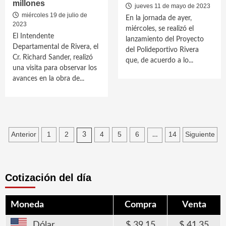
millones
jueves 11 de mayo de 2023
miércoles 19 de julio de
En la jornada de ayer,
2023
miércoles, se realizó el
El Intendente
lanzamiento del Proyecto
Departamental de Rivera, el
del Polideportivo Rivera
Cr. Richard Sander, realizó
que, de acuerdo a lo...
una visita para observar los
avances en la obra de...
Paginación
Anterior
1
2
4
5
6
14
Siguiente
3
…
de
entradas
Cotización del día
Moneda
Compra
Venta
Dólar
39,15
41,35