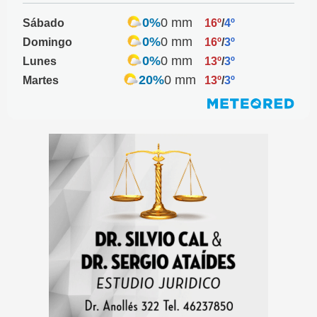
0%
0 mm
Sábado
16º
/
4º
0%
0 mm
Domingo
16º
/
3º
0%
0 mm
Lunes
13º
/
3º
20%
0 mm
Martes
13º
/
3º