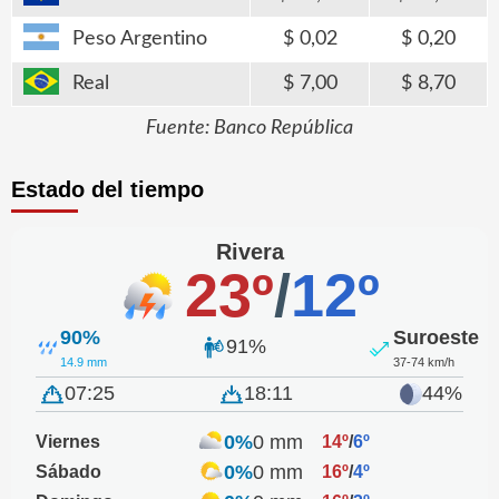
Peso Argentino
0,02
0,20
Real
7,00
8,70
Fuente: Banco República
Estado del tiempo
Rivera
23º
/
12º
90%
Suroeste
91%
14.9 mm
37-74 km/h
07:25
18:11
44%
0%
0 mm
Viernes
14º
/
6º
0%
0 mm
Sábado
16º
/
4º