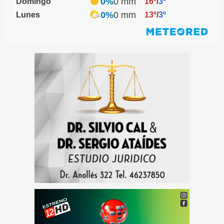
0%
0 mm
Domingo
16º
/
3º
0%
0 mm
Lunes
13º
/
3º