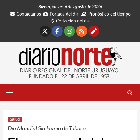
Saltar
Rivera, jueves 6 de agosto de 2026
al
Contáctanos
Portada del día
Pronóstico del tiempo
contenido
Cotización del día
X
Facebook
Instagram
RSS
Contáctano
Menú
primario
Salud
Día Mundial Sin Humo de Tabaco: