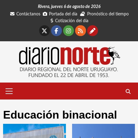
Saltar
Rivera, jueves 6 de agosto de 2026
al
Contáctanos
Portada del día
Pronóstico del tiempo
contenido
Cotización del día
X
Facebook
Instagram
RSS
Contáctano
Menú
primario
Educación binacional