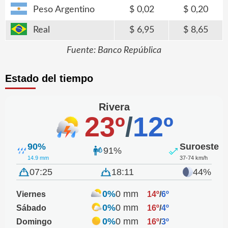
Peso Argentino
0,02
0,20
Real
6,95
8,65
Fuente: Banco República
Estado del tiempo
Rivera
23º
/
12º
90%
Suroeste
91%
14.9 mm
37-74 km/h
07:25
18:11
44%
0%
0 mm
Viernes
14º
/
6º
0%
0 mm
Sábado
16º
/
4º
0%
0 mm
Domingo
16º
/
3º