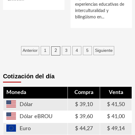
experiencias educativas de
interculturalidad y
bilingüismo en...
Paginación
Anterior
1
3
4
5
Siguiente
2
de
entradas
Cotización del día
Moneda
Compra
Venta
Dólar
39,10
41,50
Dólar eBROU
39,60
41,00
Euro
44,27
49,14