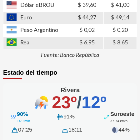
Dólar eBROU
39,60
41,00
Euro
44,27
49,14
Peso Argentino
0,02
0,20
Real
6,95
8,65
Fuente: Banco República
Estado del tiempo
Rivera
23º
/
12º
90%
Suroeste
91%
14.9 mm
37-74 km/h
07:25
18:11
44%