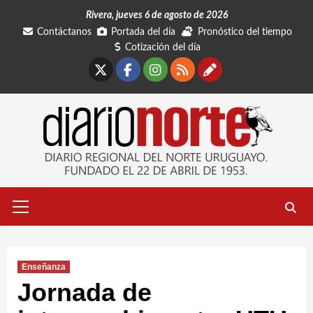
Saltar
Rivera, jueves 6 de agosto de 2026
al
Contáctanos
Portada del día
Pronóstico del tiempo
contenido
Cotización del día
X
Facebook
Instagram
RSS
Contáctano
Menú
primario
Enseñanza
Jornada de