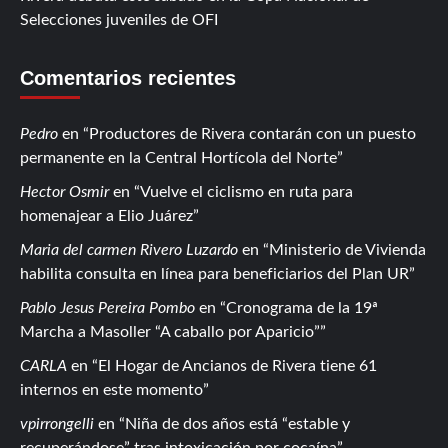
Selecciones juveniles de OFI
Comentarios recientes
Pedro
en
Productores de Rivera contarán con un puesto
permanente en la Central Hortícola del Norte
Hector Osmir
en
Vuelve el ciclismo en ruta para
homenajear a Elio Juárez
Maria del carmen Rivero Luzardo
en
Ministerio de Vivienda
habilita consulta en línea para beneficiarios del Plan UR
Pablo Jesus Pereira Pombo
en
Cronograma de la 19ª
Marcha a Masoller “A caballo por Aparicio”
CARLA
en
El Hogar de Ancianos de Rivera tiene 61
internos en este momento
vpirrongelli
en
Niña de dos años está “estable y
recuperándose” tras intoxicación por cocaína