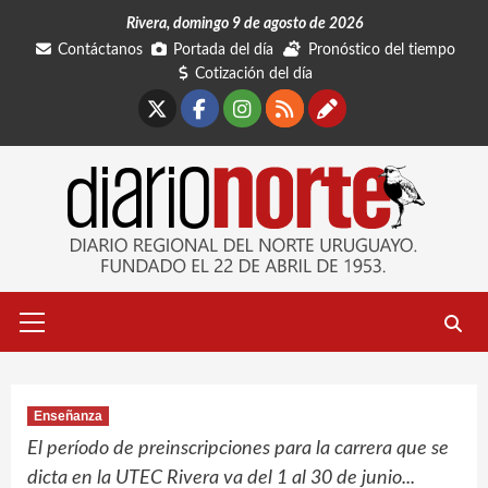
Saltar
Rivera, domingo 9 de agosto de 2026
al
Contáctanos
Portada del día
Pronóstico del tiempo
contenido
Cotización del día
X
Facebook
Instagram
RSS
Contáctano
Menú
primario
Enseñanza
El período de preinscripciones para la carrera que se
dicta en la UTEC Rivera va del 1 al 30 de junio...