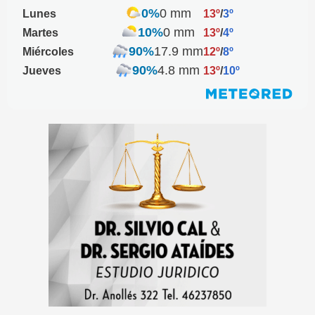
0%
0 mm
Lunes
13º
/
3º
10%
0 mm
Martes
13º
/
4º
90%
17.9 mm
Miércoles
12º
/
8º
90%
4.8 mm
Jueves
13º
/
10º