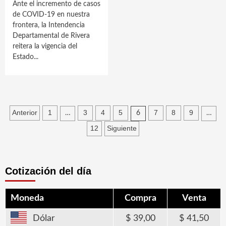
Ante el incremento de casos
de COVID-19 en nuestra
frontera, la Intendencia
Departamental de Rivera
reitera la vigencia del
Estado...
Paginación
Anterior
1
3
4
5
7
8
9
…
6
…
de
12
Siguiente
entradas
Cotización del día
Moneda
Compra
Venta
Dólar
39,00
41,50