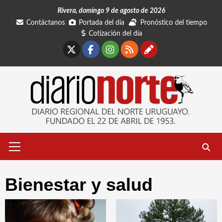
Saltar
Rivera, domingo 9 de agosto de 2026
al
Contáctanos
Portada del día
Pronóstico del tiempo
contenido
Cotización del día
X
Facebook
Instagram
RSS
Contáctano
Menú
primario
Bienestar y salud