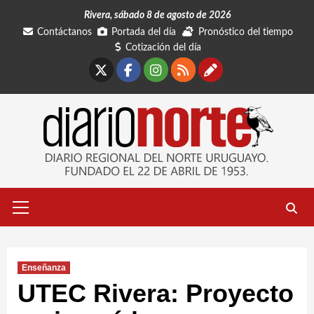
Saltar
Rivera, sábado 8 de agosto de 2026
al
Contáctanos
Portada del día
Pronóstico del tiempo
contenido
Cotización del día
X
Facebook
Instagram
RSS
Contáctano
Menú
primario
Enseñanza
UTEC Rivera: Proyecto