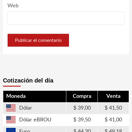
Web
Cotización del día
Moneda
Compra
Venta
Dólar
39,00
41,50
Dólar eBROU
39,50
41,00
Euro
44,20
49,18