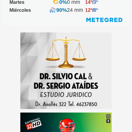
0%
0 mm
Martes
14º
/
3º
90%
24 mm
Miércoles
12º
/
8º