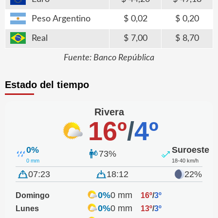
Peso Argentino
0,02
0,20
Real
7,00
8,70
Fuente: Banco República
Estado del tiempo
Rivera
16º
/
4º
0%
Suroeste
73%
0 mm
18-40 km/h
07:23
18:12
22%
0%
0 mm
Domingo
16º
/
3º
0%
0 mm
Lunes
13º
/
3º