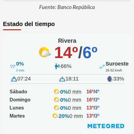
Fuente: Banco República
Estado del tiempo
Rivera
14º
/
6º
0%
Suroeste
66%
0 mm
26-52 km/h
07:24
18:11
33%
0%
0 mm
Sábado
16º
/
4º
0%
0 mm
Domingo
16º
/
3º
0%
0 mm
Lunes
13º
/
3º
20%
0 mm
Martes
13º
/
3º