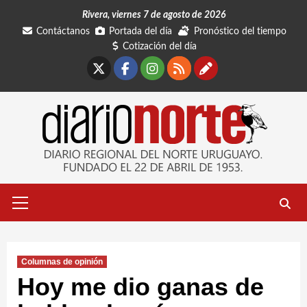
Saltar
Rivera, viernes 7 de agosto de 2026
al
Contáctanos
Portada del día
Pronóstico del tiempo
contenido
Cotización del día
X
Facebook
Instagram
RSS
Contáctano
Menú
primario
Columnas de opinión
Hoy me dio ganas de