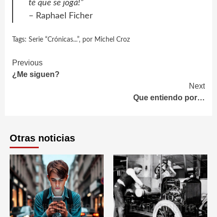
té que se jogá!”
– Raphael Ficher
Tags:
Serie “Crónicas...”‚ por Michel Croz
Continue
Previous
¿Me siguen?
Reading
Next
Que entiendo por…
Otras noticias