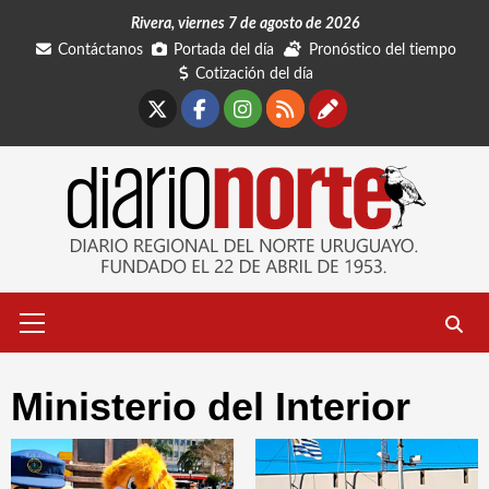
Saltar
Rivera, viernes 7 de agosto de 2026
al
Contáctanos
Portada del día
Pronóstico del tiempo
contenido
Cotización del día
X
Facebook
Instagram
RSS
Contáctano
Menú
primario
Ministerio del Interior