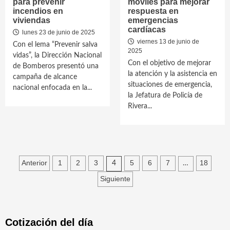
para prevenir
móviles para mejorar
incendios en
respuesta en
viviendas
emergencias
cardíacas
lunes 23 de junio de 2025
viernes 13 de junio de
Con el lema “Prevenir salva
2025
vidas”, la Dirección Nacional
Con el objetivo de mejorar
de Bomberos presentó una
la atención y la asistencia en
campaña de alcance
situaciones de emergencia,
nacional enfocada en la...
la Jefatura de Policía de
Rivera...
Paginación
Anterior
1
2
3
5
6
7
18
4
…
de
Siguiente
entradas
Cotización del día