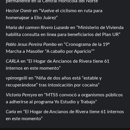
permanente en la Central Hortícola del Norte
Hector Osmir
en
Vuelve el ciclismo en ruta para
homenajear a Elio Juárez
Maria del carmen Rivero Luzardo
en
Ministerio de Vivienda
habilita consulta en línea para beneficiarios del Plan UR
Pablo Jesus Pereira Pombo
en
Cronograma de la 19ª
Marcha a Masoller “A caballo por Aparicio”
CARLA
en
El Hogar de Ancianos de Rivera tiene 61
internos en este momento
vpirrongelli
en
Niña de dos años está “estable y
recuperándose” tras intoxicación por cocaína
Victoria Pereyra
en
MTSS convocó a organismos públicos
a adherirse al programa Yo Estudio y Trabajo
Carla
en
El Hogar de Ancianos de Rivera tiene 61 internos
en este momento