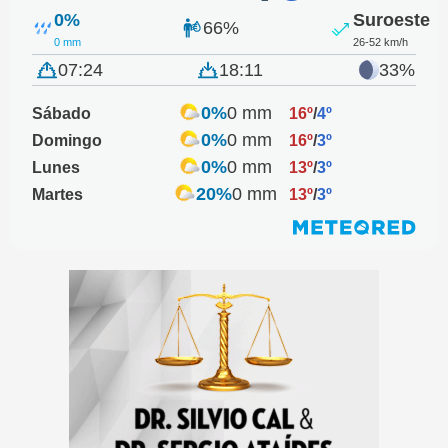
0%
Suroeste
66%
0 mm
26-52 km/h
07:24
18:11
33%
0%
0 mm
Sábado
16º
/
4º
0%
0 mm
Domingo
16º
/
3º
0%
0 mm
Lunes
13º
/
3º
20%
0 mm
Martes
13º
/
3º