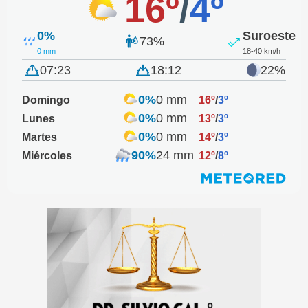
16º
/
4º
0%
Suroeste
73%
0 mm
18-40 km/h
07:23
18:12
22%
0%
0 mm
Domingo
16º
/
3º
0%
0 mm
Lunes
13º
/
3º
0%
0 mm
Martes
14º
/
3º
90%
24 mm
Miércoles
12º
/
8º