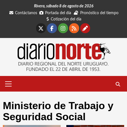
Saltar
Rivera, sábado 8 de agosto de 2026
al
Contáctanos
Portada del día
Pronóstico del tiempo
contenido
Cotización del día
X
Facebook
Instagram
RSS
Contáctano
Menú
primario
Ministerio de Trabajo y
Seguridad Social