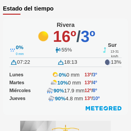
Estado del tiempo
Rivera
16º
/
3º
Sur
0%
55%
13-31
0 mm
km/h
07:22
18:13
13%
0%
0 mm
Lunes
13º
/
3º
10%
0 mm
Martes
13º
/
4º
90%
17.9 mm
Miércoles
12º
/
8º
90%
4.8 mm
Jueves
13º
/
10º