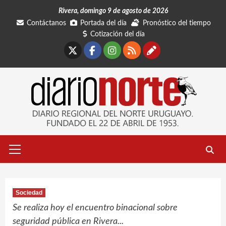
Saltar
Rivera, domingo 9 de agosto de 2026
al
Contáctanos
Portada del día
Pronóstico del tiempo
contenido
Cotización del día
X
Facebook
Instagram
RSS
Contáctano
Menú
primario
Sociedad
Se realiza hoy el encuentro binacional sobre
seguridad pública en Rivera...