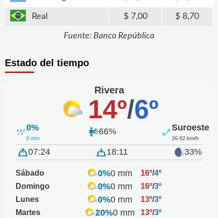
Real
7,00
8,70
Fuente: Banco República
Estado del tiempo
Rivera
14º
/
6º
0%
Suroeste
66%
0 mm
26-52 km/h
07:24
18:11
33%
0%
0 mm
Sábado
16º
/
4º
0%
0 mm
Domingo
16º
/
3º
0%
0 mm
Lunes
13º
/
3º
20%
0 mm
Martes
13º
/
3º