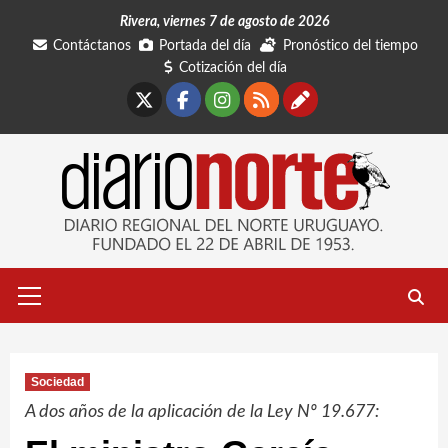
Saltar
Rivera, viernes 7 de agosto de 2026
al
Contáctanos
Portada del día
Pronóstico del tiempo
contenido
Cotización del día
X
Facebook
Instagram
RSS
Contáctano
Menú
primario
Sociedad
A dos años de la aplicación de la Ley Nº 19.677: