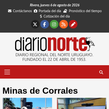
Saltar
Rivera, jueves 6 de agosto de 2026
al
Contáctanos
Portada del día
Pronóstico del tiempo
contenido
Cotización del día
X
Facebook
Instagram
RSS
Contáctano
Menú
primario
Minas de Corrales