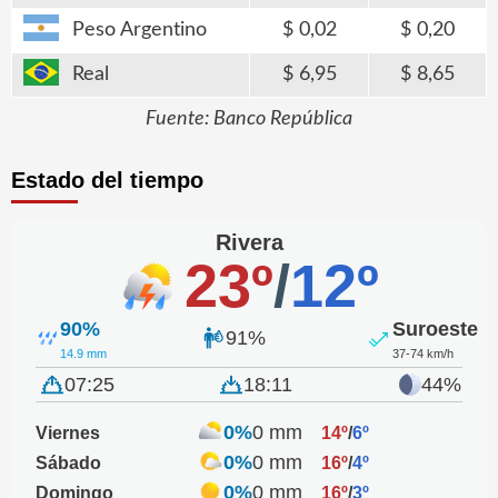
Peso Argentino
0,02
0,20
Real
6,95
8,65
Fuente: Banco República
Estado del tiempo
Rivera
23º
/
12º
90%
Suroeste
91%
14.9 mm
37-74 km/h
07:25
18:11
44%
0%
0 mm
Viernes
14º
/
6º
0%
0 mm
Sábado
16º
/
4º
0%
0 mm
Domingo
16º
/
3º