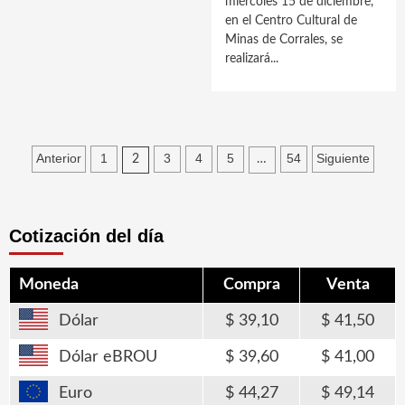
miércoles 15 de diciembre,
en el Centro Cultural de
Minas de Corrales, se
realizará...
Paginación
Anterior
1
3
4
5
54
Siguiente
2
…
de
entradas
Cotización del día
Moneda
Compra
Venta
Dólar
39,10
41,50
Dólar eBROU
39,60
41,00
Euro
44,27
49,14