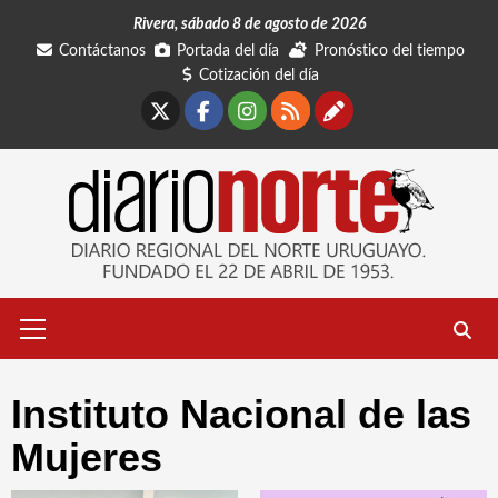
Saltar
Rivera, sábado 8 de agosto de 2026
al
Contáctanos
Portada del día
Pronóstico del tiempo
contenido
Cotización del día
X
Facebook
Instagram
RSS
Contáctano
Menú
primario
Instituto Nacional de las
Mujeres