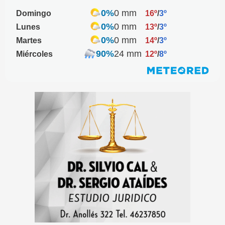
0%
0 mm
Domingo
16º
/
3º
0%
0 mm
Lunes
13º
/
3º
0%
0 mm
Martes
14º
/
3º
90%
24 mm
Miércoles
12º
/
8º