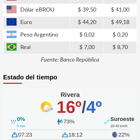
Dólar eBROU
39,50
41,00
Euro
44,20
49,18
Peso Argentino
0,02
0,20
Real
7,00
8,70
Fuente: Banco República
Estado del tiempo
Rivera
16º
/
4º
0%
Suroeste
73%
0 mm
18-40 km/h
07:23
18:12
22%