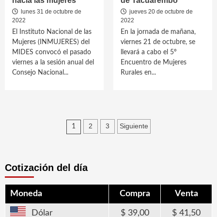
hacia las mujeres
de Tacuarembó
lunes 31 de octubre de
jueves 20 de octubre de
2022
2022
El Instituto Nacional de las
En la jornada de mañana,
Mujeres (INMUJERES) del
viernes 21 de octubre, se
MIDES convocó el pasado
llevará a cabo el 5º
viernes a la sesión anual del
Encuentro de Mujeres
Consejo Nacional...
Rurales en...
Paginación
2
3
Siguiente
1
de
entradas
Cotización del día
Moneda
Compra
Venta
Dólar
39,00
41,50