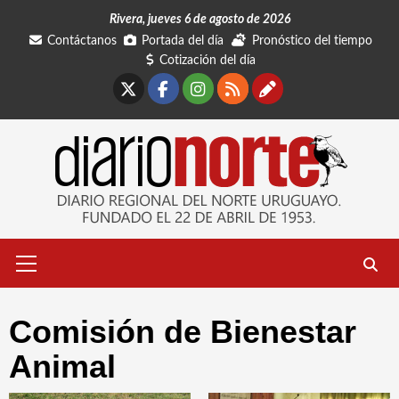
Saltar
Rivera, jueves 6 de agosto de 2026
al
Contáctanos
Portada del día
Pronóstico del tiempo
contenido
Cotización del día
X
Facebook
Instagram
RSS
Contáctano
Menú
primario
Comisión de Bienestar
Animal