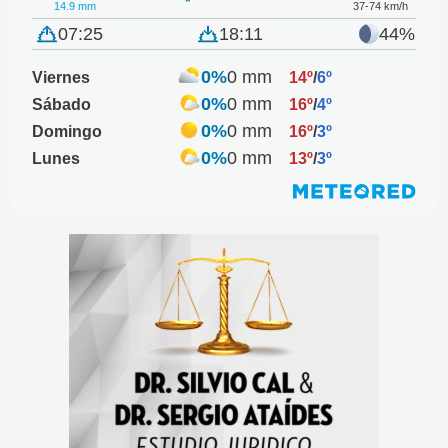
14.9 mm
37-74 km/h
07:25
18:11
44%
0%
0 mm
Viernes
14º
/
6º
0%
0 mm
Sábado
16º
/
4º
0%
0 mm
Domingo
16º
/
3º
0%
0 mm
Lunes
13º
/
3º