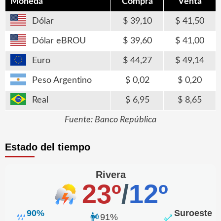
Moneda
Compra
Venta
Dólar
39,10
41,50
Dólar eBROU
39,60
41,00
Euro
44,27
49,14
Peso Argentino
0,02
0,20
Real
6,95
8,65
Fuente: Banco República
Estado del tiempo
Rivera
23º
/
12º
90%
Suroeste
91%