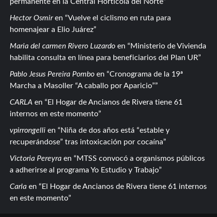
permanente en la Central Hortícola del Norte
Hector Osmir
en
Vuelve el ciclismo en ruta para
homenajear a Elio Juárez
Maria del carmen Rivero Luzardo
en
Ministerio de Vivienda
habilita consulta en línea para beneficiarios del Plan UR
Pablo Jesus Pereira Pombo
en
Cronograma de la 19ª
Marcha a Masoller “A caballo por Aparicio”
CARLA
en
El Hogar de Ancianos de Rivera tiene 61
internos en este momento
vpirrongelli
en
Niña de dos años está “estable y
recuperándose” tras intoxicación por cocaína
Victoria Pereyra
en
MTSS convocó a organismos públicos
a adherirse al programa Yo Estudio y Trabajo
Carla
en
El Hogar de Ancianos de Rivera tiene 61 internos
en este momento