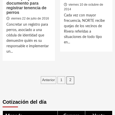
documento para
viernes 10 de octubre de
registrar tenencia de
2014
perros
Cada vez con mayor
viernes 22 de julio de 2016
frecuencia, NORTE recibe
Concretar un registro para
quejas de los vecinos de
perros, asociado a una
Rivera referidas a
cédula de identidad que
situaciones de todo tipo
demuestre quién es su
en...
responsable e implementar
un...
Paginación
Anterior
1
2
de
entradas
Cotización del día