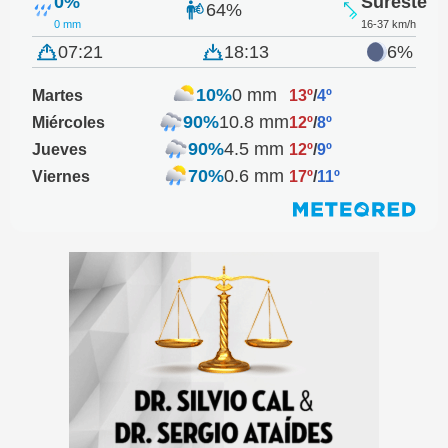
0%
Sureste
64%
0 mm
16-37 km/h
07:21
18:13
6%
10%
0 mm
Martes
13º
/
4º
90%
10.8 mm
Miércoles
12º
/
8º
90%
4.5 mm
Jueves
12º
/
9º
70%
0.6 mm
Viernes
17º
/
11º