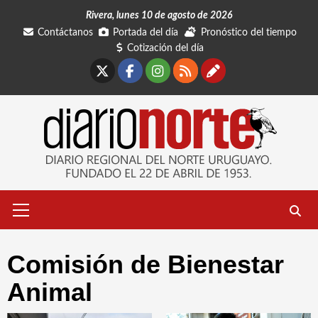
Saltar
Rivera, lunes 10 de agosto de 2026
al
Contáctanos
Portada del día
Pronóstico del tiempo
contenido
Cotización del día
X
Facebook
Instagram
RSS
Contáctano
Menú
primario
Comisión de Bienestar
Animal