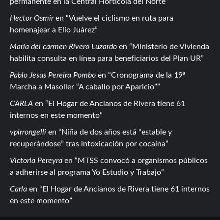
permanente en la Central Hortícola del Norte
Hector Osmir
en
Vuelve el ciclismo en ruta para
homenajear a Elio Juárez
Maria del carmen Rivero Luzardo
en
Ministerio de Vivienda
habilita consulta en línea para beneficiarios del Plan UR
Pablo Jesus Pereira Pombo
en
Cronograma de la 19ª
Marcha a Masoller “A caballo por Aparicio”
CARLA
en
El Hogar de Ancianos de Rivera tiene 61
internos en este momento
vpirrongelli
en
Niña de dos años está “estable y
recuperándose” tras intoxicación por cocaína
Victoria Pereyra
en
MTSS convocó a organismos públicos
a adherirse al programa Yo Estudio y Trabajo
Carla
en
El Hogar de Ancianos de Rivera tiene 61 internos
en este momento