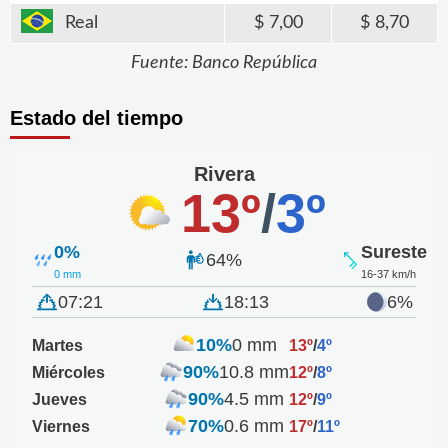
Real
7,00
8,70
Fuente: Banco República
Estado del tiempo
Rivera
13º
/
3º
0%
Sureste
64%
0 mm
16-37 km/h
07:21
18:13
6%
10%
0 mm
Martes
13º
/
4º
90%
10.8 mm
Miércoles
12º
/
8º
90%
4.5 mm
Jueves
12º
/
9º
70%
0.6 mm
Viernes
17º
/
11º