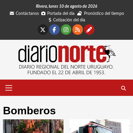
Saltar
Rivera, lunes 10 de agosto de 2026
al
Contáctanos
Portada del día
Pronóstico del tiempo
contenido
Cotización del día
X
Facebook
Instagram
RSS
Contáctano
Menú
primario
Bomberos