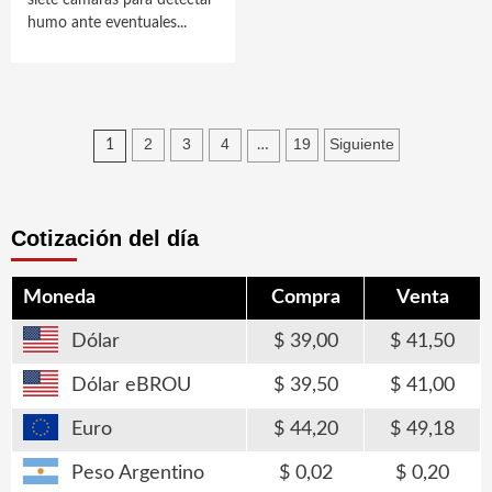
siete cámaras para detectar
humo ante eventuales...
Paginación
2
3
4
19
Siguiente
1
…
de
entradas
Cotización del día
Moneda
Compra
Venta
Dólar
39,00
41,50
Dólar eBROU
39,50
41,00
Euro
44,20
49,18
Peso Argentino
0,02
0,20