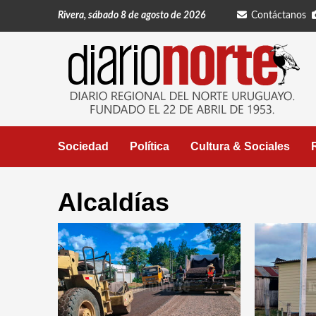
Saltar
Rivera, sábado 8 de agosto de 2026
Contáctanos
al
contenido
Sociedad
Política
Cultura & Sociales
Alcaldías