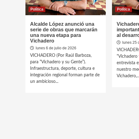
Política
Política
Alcalde López anunció una
Vichader
serie de obras que marcarán
important
una nueva etapa para
al desarr
Vichadero
lunes 25 
lunes 6 de julio de 2026
VICHADERO 
VICHADERO (Por Raúl Barboza,
“Vichadero 
para “Vichadero y su Gente”).
entrevista 
Infraestructura, deporte, cultura e
nuestro med
integración regional forman parte de
Vichadero,..
un ambicioso...