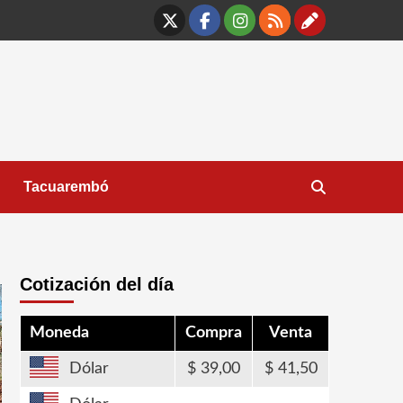
X
Facebook
Instagram
RSS
Contáct
Tacuarembó
Cotización del día
Moneda
Compra
Venta
Dólar
39,00
41,50