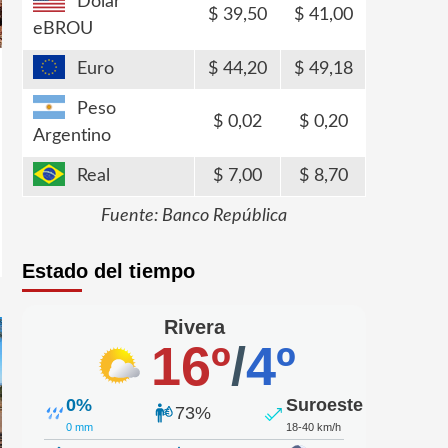
Dólar
39,50
41,00
eBROU
Euro
44,20
49,18
Peso
0,02
0,20
Argentino
Real
7,00
8,70
Fuente: Banco República
Estado del tiempo
Rivera
16º
/
4º
0%
Suroeste
73%
0 mm
18-40 km/h