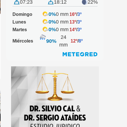
07:23
18:12
22%
0%
0 mm
Domingo
16º
/
3º
0%
0 mm
Lunes
13º
/
3º
0%
0 mm
Martes
14º
/
3º
24
90%
Miércoles
12º
/
8º
mm