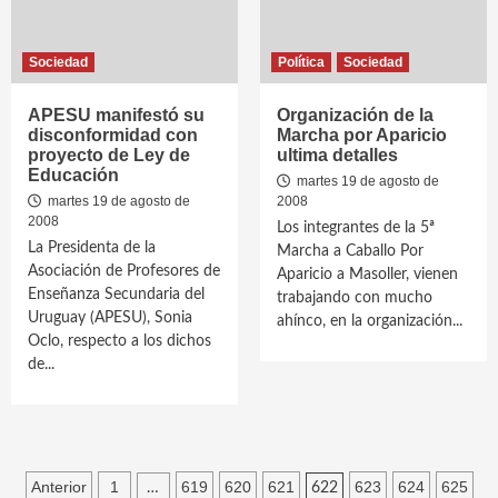
Sociedad
Política
Sociedad
APESU manifestó su
Organización de la
disconformidad con
Marcha por Aparicio
proyecto de Ley de
ultima detalles
Educación
martes 19 de agosto de
martes 19 de agosto de
2008
2008
Los integrantes de la 5ª
La Presidenta de la
Marcha a Caballo Por
Asociación de Profesores de
Aparicio a Masoller, vienen
Enseñanza Secundaria del
trabajando con mucho
Uruguay (APESU), Sonia
ahínco, en la organización...
Oclo, respecto a los dichos
de...
Paginación
Anterior
1
619
620
621
623
624
625
…
622