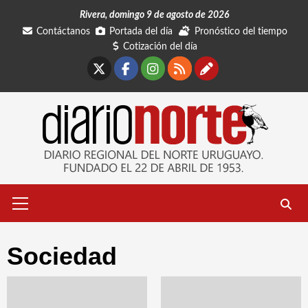
Saltar
Rivera, domingo 9 de agosto de 2026
al
Contáctanos
Portada del día
Pronóstico del tiempo
contenido
Cotización del día
X
Facebook
Instagram
RSS
Contáctano
Menú
primario
Sociedad