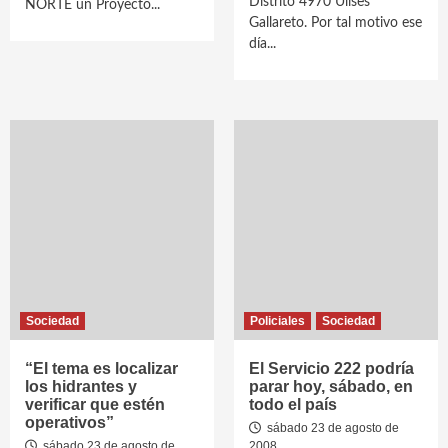
Distrito 4970 Ulises
NORTE un Proyecto...
Gallareto. Por tal motivo ese
día...
Sociedad
Policiales
Sociedad
“El tema es localizar
El Servicio 222 podría
los hidrantes y
parar hoy, sábado, en
verificar que estén
todo el país
operativos”
sábado 23 de agosto de
sábado 23 de agosto de
2008