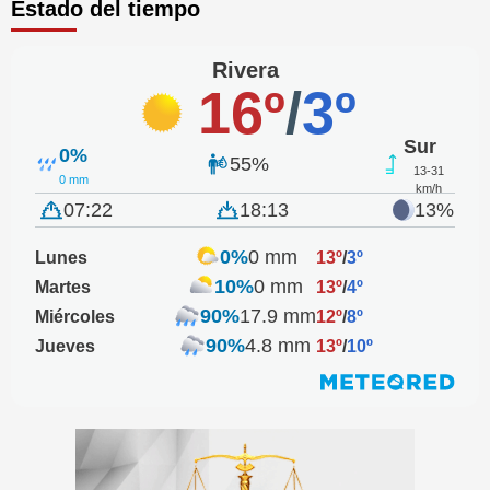
Estado del tiempo
Rivera
16º
/
3º
Sur
0%
55%
13-31
0 mm
km/h
07:22
18:13
13%
0%
0 mm
Lunes
13º
/
3º
10%
0 mm
Martes
13º
/
4º
90%
17.9 mm
Miércoles
12º
/
8º
90%
4.8 mm
Jueves
13º
/
10º