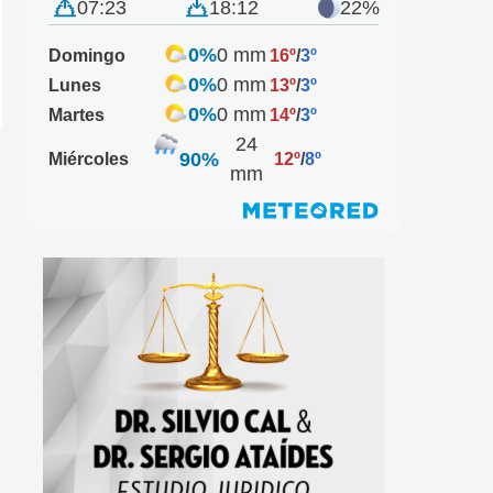
07:23
18:12
22%
0%
0 mm
Domingo
16º
/
3º
0%
0 mm
Lunes
13º
/
3º
0%
0 mm
Martes
14º
/
3º
24
90%
Miércoles
12º
/
8º
mm