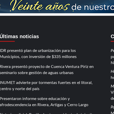
Últimas noticias
C
IDR presentó plan de urbanización para los
P
Municipios, con inversión de $335 millones
p
N
Rivera presentó proyecto de Cuenca Ventura Píriz en
H
seminario sobre gestión de aguas urbanas
h
INUMET advierte por tormentas fuertes en el litoral,
M
centro y norte del país
V
d
Presentaron informe sobre educación y
afrodescendencia en Rivera, Artigas y Cerro Largo
P
M