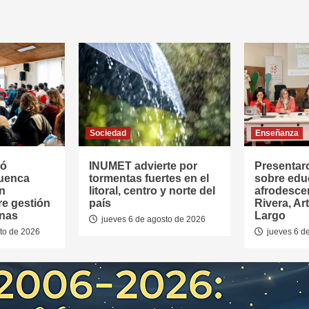
Sociedad
Enseñanza
tó
INUMET advierte por
Presentar
Cuenca
tormentas fuertes en el
sobre edu
en
litoral, centro y norte del
afrodesce
re gestión
país
Rivera, Ar
anas
Largo
jueves 6 de agosto de 2026
to de 2026
jueves 6 d