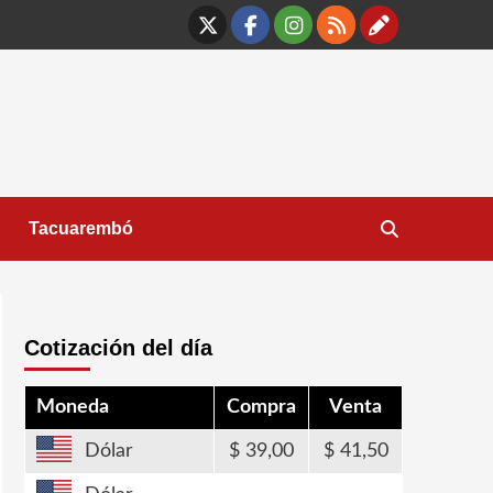
X
Facebook
Instagram
RSS
Contáct
Tacuarembó
Cotización del día
Moneda
Compra
Venta
Dólar
39,00
41,50