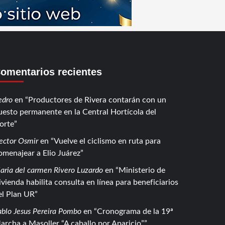
omentarios recientes
edro
en
Productores de Rivera contarán con un
uesto permanente en la Central Hortícola del
orte
ector Osmir
en
Vuelve el ciclismo en ruta para
omenajear a Elio Juárez
aria del carmen Rivero Luzardo
en
Ministerio de
ivienda habilita consulta en línea para beneficiarios
el Plan UR
ablo Jesus Pereira Pombo
en
Cronograma de la 19ª
archa a Masoller “A caballo por Aparicio”