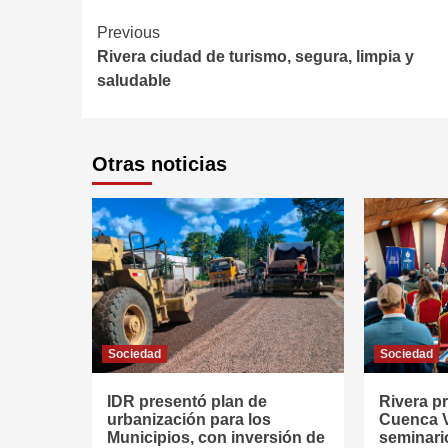
Continue
Previous
Rivera ciudad de turismo, segura, limpia y
Reading
saludable
Otras noticias
Sociedad
Sociedad
IDR presentó plan de
Rivera p
urbanización para los
Cuenca V
Municipios, con inversión de
seminari