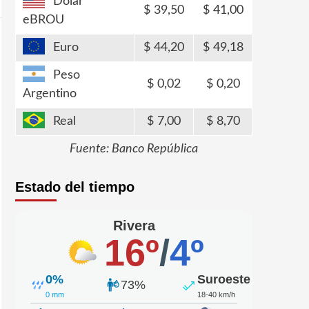
Dólar
39,50
41,00
eBROU
Euro
44,20
49,18
Peso
0,02
0,20
Argentino
Real
7,00
8,70
Fuente: Banco República
Estado del tiempo
Rivera
16º
/
4º
0%
Suroeste
73%
0 mm
18-40 km/h