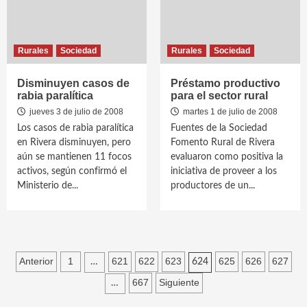
Rurales
Sociedad
Rurales
Sociedad
Disminuyen casos de
Préstamo productivo
rabia paralítica
para el sector rural
jueves 3 de julio de 2008
martes 1 de julio de 2008
Los casos de rabia paralítica
Fuentes de la Sociedad
en Rivera disminuyen, pero
Fomento Rural de Rivera
aún se mantienen 11 focos
evaluaron como positiva la
activos, según confirmó el
iniciativa de proveer a los
Ministerio de...
productores de un...
Paginación
Anterior
1
621
622
623
625
626
627
…
624
de
667
Siguiente
…