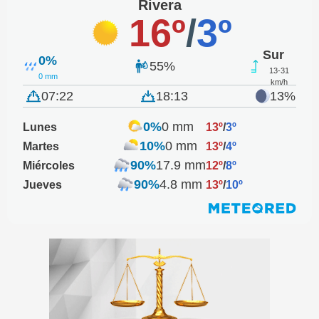
Rivera
16º
/
3º
Sur
0%
55%
13-31
0 mm
km/h
07:22
18:13
13%
0%
0 mm
Lunes
13º
/
3º
10%
0 mm
Martes
13º
/
4º
90%
17.9 mm
Miércoles
12º
/
8º
90%
4.8 mm
Jueves
13º
/
10º