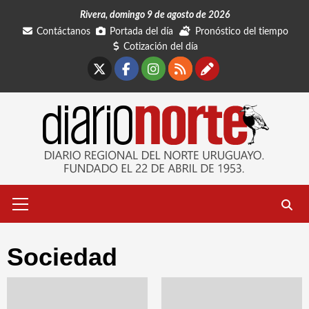
Saltar
Rivera, domingo 9 de agosto de 2026
al
Contáctanos
Portada del día
Pronóstico del tiempo
contenido
Cotización del día
X
Facebook
Instagram
RSS
Contáctano
Menú
primario
Sociedad